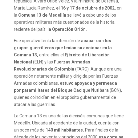
república, Álvaro Uribe Vélez, y la ministra de Defensa,
Marta Lucía Ramírez,
el 16 y 17 de octubre de 2002,
en
la
Comuna 13 de Medellín
se llevó a cabo uno de los
operativos militares más cuestionados de la historia
reciente del país:
la Operación Orión.
Ese operativo tenía la intención de
acabar con los
grupos guerrilleros que tenían su accionar en la
Comuna 13,
entre ellos el
Ejército de Liberación
Nacional
(ELN) y las
Fuerzas Armadas
Revolucionarias de Colombia
(FARC). Aunque era una
operación netamente militar y dirigida por las Fuerzas
Armadas colombianas,
estuvo apoyada y permeada
por paramilitares del Bloque Cacique Nutibara
(BCN),
quienes coincidían en el propósito gubernamental de
atacar a las guerrillas.
La Comuna 13 es una de las dieciséis comunas que tiene
Medellín. Ubicada al occidente de la ciudad, cuenta con
un poco más de
140 mil habitantes.
Para finales de la
década de los noventa y principios del 2000
esa comuna