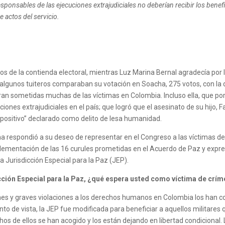
responsables de las ejecuciones extrajudiciales no deberían recibir los benef
 actos del servicio.
os de la contienda electoral, mientras Luz Marina Bernal agradecía por 
, algunos tuiteros comparaban su votación en Soacha, 275 votos, con la d
ran sometidas muchas de las víctimas en Colombia. Incluso ella, que por 
ones extrajudiciales en el país; que logró que el asesinato de su hijo, 
so positivo” declarado como delito de lesa humanidad.
 respondió a su deseo de representar en el Congreso a las víctimas de
lementación de las 16 curules prometidas en el Acuerdo de Paz y expres
a Jurisdicción Especial para la Paz (JEP).
ción Especial para la Paz, ¿qué espera usted como víctima de crí
nes y graves violaciones a los derechos humanos en Colombia los han co
nto de vista, la JEP fue modificada para beneficiar a aquellos militare
 de ellos se han acogido y los están dejando en libertad condicional. 