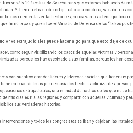
 fueron sólo 19 familias de Soacha, sino que estamos hablando de más d
tinúan. Si bien en el caso de mi hijo hubo una condena, ya sabemos con g
por fin nos cuenten la verdad, entonces, nunca vamos a tener justicia
e que firmó la paz y quien fue el Ministro de Defensa de los “falsos posit
ciones extrajudiciales puede hacer algo para que esto deje de ocu
er, como seguir visibilizando los casos de aquellas víctimas y person
ctimizadas porque les han asesinado a sus familias, porque los han de
ismo con nuestros grandes líderes y lideresas sociales que tienen un pap
 tiene muchas víctimas por demasiados hechos victimizantes, presos pol
jecuciones extrajudiciales, una infinidad de hechos de los que no se hab
de mis días es ir a las regiones y compartir con aquellas víctimas y pe
sibilice sus verdaderas historias.
intervenciones y todos los congresistas se iban y dejaban las insta