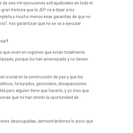
e seis mil ejecuciones extrajudiciales en todo el
ran tristeza que la JEP va a dejar a los
 completa y mucho menos esas garantías de que no
ivos”, nos garantizan que no se va a ejecutar
rrir?
as que viven en regiones que están totalmente
splazado, porque los han amenazado y no tienen
el crucial en la construcción de paz y que los
íticos, torturados, genocidios, desapariciones
la pero alguien tiene que hacerlo, y yo creo que
rsonas que no han tenido la oportunidad de
laciones desocupadas, demostrándonos lo poco que