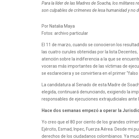
Para la líder de las Madres de Soacha, los militares 
son culpables de crímenes de lesa humanidad y no de
Por Natalia Maya
Fotos: archivo particular
El 11 de marzo, cuando se conocieron los resultad
las cuatro curules obtenidas por la lista Decentes
atención sobre la indiferencia a la que se encuent
voceras más importantes de las víctimas de ejecuci
se esclareciera y se convirtiera en el primer “fal
La candidatura al Senado de esta Madre de Soacha
elegida, continuará denunciando, exigiendo la imp
responsables de ejecuciones extrajudiciales ante l
Hace dos semanas empezó a operar la Jurisdic
Yo creo que el 80 por ciento de los grandes críme
Ejército, Esmad, Inpec, Fuerza Aérea. Desde mi pu
derechos de los ciudadanos colombianos. Ya muchos