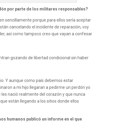
rdón por parte de los militares responsables?
acen sencillamente porque para ellos sería aceptar
stán cancelando el incidente de reparación, voy
ceder, así como tampoco creo que vayan a confesar
entran gozando de libertad condicional sin haber
mario. Y aunque como país debemos estar
sinaron a mi hijo llegaran a pedirme un perdón yo
ue les nació realmente del corazón y que nunca
que están llegando a los sitios donde ellos
hos humanos publicó un informe en el que