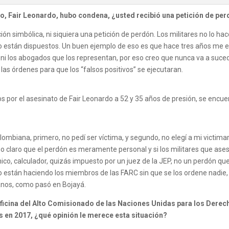
hijo, Fair Leonardo, hubo condena, ¿usted recibió una petición de pe
ión simbólica, ni siquiera una petición de perdón. Los militares no lo h
 no están dispuestos. Un buen ejemplo de eso es que hace tres años me e
es ni los abogados que los representan, por eso creo que nunca va a su
as órdenes para que los “falsos positivos” se ejecutaran.
os por el asesinato de Fair Leonardo a 52 y 35 años de presión, se encu
ombiana, primero, no pedí ser víctima, y segundo, no elegí a mi victi
go claro que el perdón es meramente personal y si los militares que ase
nico, calculador, quizás impuesto por un juez de la JEP, no un perdón q
o están haciendo los miembros de las FARC sin que se los ordene nadie, 
ianos, como pasó en Bojayá.
icina del Alto Comisionado de las Naciones Unidas para los Derec
s en 2017, ¿qué opinión le merece esta situación?