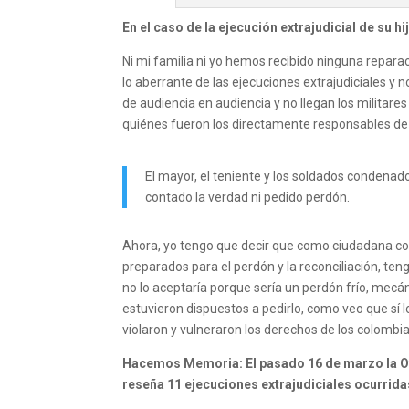
En el caso de la ejecución extrajudicial de su 
Ni mi familia ni yo hemos recibido ninguna reparac
lo aberrante de las ejecuciones extrajudiciales y
de audiencia en audiencia y no llegan los militar
quiénes fueron los directamente responsables de l
El mayor, el teniente y los soldados condenad
contado la verdad ni pedido perdón.
Ahora, yo tengo que decir que como ciudadana col
preparados para el perdón y la reconciliación, ten
no lo aceptaría porque sería un perdón frío, mecá
estuvieron dispuestos a pedirlo, como veo que sí l
violaron y vulneraron los derechos de los colomb
Hacemos Memoria: El pasado 16 de marzo la Of
reseña 11 ejecuciones extrajudiciales ocurrida