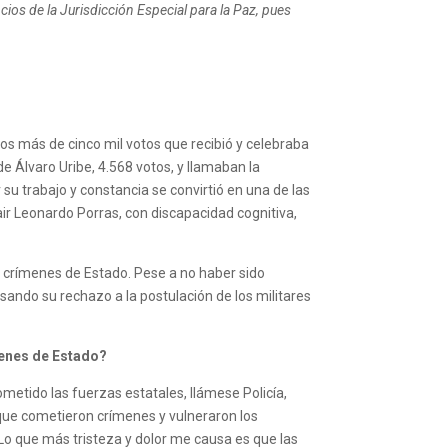
icios de la Jurisdicción Especial para la Paz, pues
los más de cinco mil votos que recibió y celebraba
e Álvaro Uribe, 4.568 votos, y llamaban la
su trabajo y constancia se convirtió en una de las
Fair Leonardo Porras, con discapacidad cognitiva,
 crímenes de Estado. Pese a no haber sido
ando su rechazo a la postulación de los militares
menes de Estado?
metido las fuerzas estatales, llámese Policía,
s que cometieron crímenes y vulneraron los
Lo que más tristeza y dolor me causa es que las