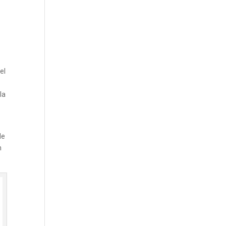
el
la
de
n