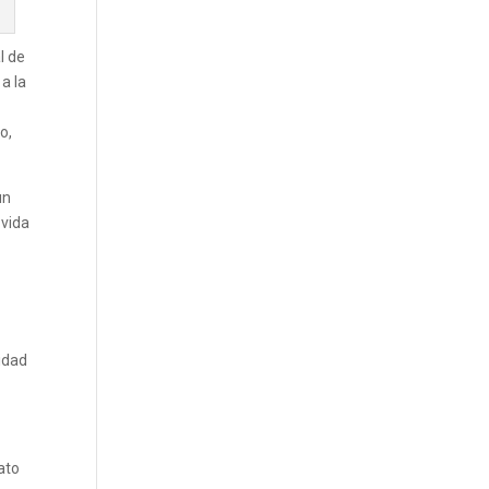
.
l de
a la
o,
un
 vida
idad
ato