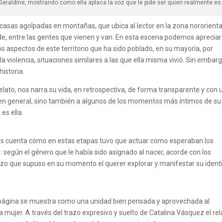
e Geraldine, mostrando como ella aplaca la voz que le pide ser quien realmente es
casas agolpadas en montañas, que ubica al lector en la zona nororienta
e, entre las gentes que vienen y van. En esta escena podemos apreciar 
 aspectos de este territorio que ha sido poblado, en su mayoría, por
 violencia, situaciones similares a las que ella misma vivió. Sin embarg
istoria.
l relato, nos narra su vida, en retrospectiva, de forma transparente y con 
a en general, sino también a algunos de los momentos más íntimos de su
es ella.
nos cuenta cómo en estas etapas tuvo que actuar como esperaban los
egún el género que le había sido asignado al nacer, acorde con los
azo que supuso en su momento el querer explorar y manifestar su ident
 página se muestra como una unidad bien pensada y aprovechada al
a mujer. A través del trazo expresivo y suelto de Catalina Vásquez el rel