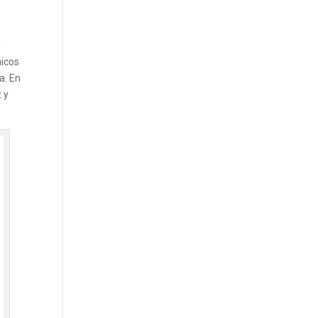
l
nicos
a. En
 y