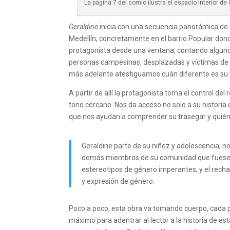
La página 7 del comic ilustra el espacio interior d
Geraldine
inicia con una secuencia panorámica de 
Medellín, concretamente en el barrio Popular dond
protagonista desde una ventana, contando algunos
personas campesinas, desplazadas y víctimas de la
más adelante atestiguamos cuán diferente es su h
A partir de allí la protagonista toma el control de
tono cercano. Nos da acceso no solo a su histori
que nos ayudan a comprender su trasegar y quién 
Geraldine parte de su niñez y adolescencia, 
demás miembros de su comunidad que fuese: s
estereotipos de género imperantes, y el rech
y expresión de género.
Poco a poco, esta obra va tomando cuerpo, cada
máximo para adentrar al lector a la historia de est