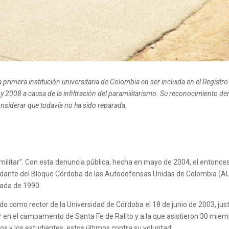
 primera institución universitaria de Colombia en ser incluida en el Regist
 y 2008 a causa de la infiltración del paramilitarismo. Su reconocimiento de
onsiderar que todavía no ha sido reparada.
amilitar”. Con esta denuncia pública, hecha en mayo de 2004, el entonc
ante del Bloque Córdoba de las Autodefensas Unidas de Colombia (AUC)
cada de 1990.
do como rector de la Universidad de Córdoba el 18 de junio de 2003, ju
r en el campamento de Santa Fe de Ralito y a la que asistieron 30 miembr
os y los estudiantes, estos últimos contra su voluntad.