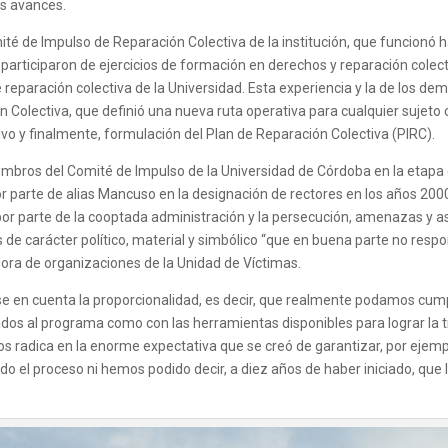
s avances.
mité de Impulso de Reparación Colectiva de la institución, que funcionó
articiparon de ejercicios de formación en derechos y reparación colectiv
de reparación colectiva de la Universidad. Esta experiencia y la de los de
 Colectiva, que definió una nueva ruta operativa para cualquier sujeto c
ivo y finalmente, formulación del Plan de Reparación Colectiva (PIRC).
embros del Comité de Impulso de la Universidad de Córdoba en la etapa d
 parte de alias Mancuso en la designación de rectores en los años 2000 
 por parte de la cooptada administración y la persecución, amenazas y
as de carácter político, material y simbólico “que en buena parte no re
dora de organizaciones de la Unidad de Víctimas.
e en cuenta la proporcionalidad, es decir, que realmente podamos cumpl
nados al programa como con las herramientas disponibles para lograr la
s radica en la enorme expectativa que se creó de garantizar, por ejemp
ado el proceso ni hemos podido decir, a diez años de haber iniciado, qu