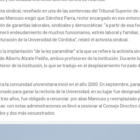
sta sindical, reseñado en una de las sentencias del Tribunal Superior de
alias Mancuso exigió que Sánchez Parra, rector encargado en ese entonce
n de garantías laborales, sindicales y democráticas: “a partir de esa f
eneró endeudamiento de muchos funcionarios, estrés laboral y familiar
turación de la Universidad de Córdoba”, relató el activista sindical.
a implantación “de la ley paramilitar” a la que se refiere la activista sind
de Alberto Alzate Patiño, ambos profesores de la institución. Durante l
interior de la institución, lo que se tradujo en el desplazamiento forzad
la comunidad universitaria inició en el año 2000. En septiembre, parami
onado para ganar la rectoría de la Universidad; en su lugar fue design
de tres años, fue obligado a renunciar por alias Mancuso y reemplazado 
as: con estas administraciones se llevó a sesionar al Consejo Directivo 
dos y dos más secuestrados.