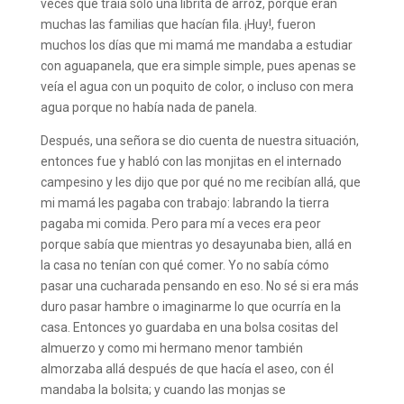
veces que traía solo una librita de arroz, porque eran
muchas las familias que hacían fila. ¡Huy!, fueron
muchos los días que mi mamá me mandaba a estudiar
con aguapanela, que era simple simple, pues apenas se
veía el agua con un poquito de color, o incluso con mera
agua porque no había nada de panela.
Después, una señora se dio cuenta de nuestra situación,
entonces fue y habló con las monjitas en el internado
campesino y les dijo que por qué no me recibían allá, que
mi mamá les pagaba con trabajo: labrando la tierra
pagaba mi comida. Pero para mí a veces era peor
porque sabía que mientras yo desayunaba bien, allá en
la casa no tenían con qué comer. Yo no sabía cómo
pasar una cucharada pensando en eso. No sé si era más
duro pasar hambre o imaginarme lo que ocurría en la
casa. Entonces yo guardaba en una bolsa cositas del
almuerzo y como mi hermano menor también
almorzaba allá después de que hacía el aseo, con él
mandaba la bolsita; y cuando las monjas se