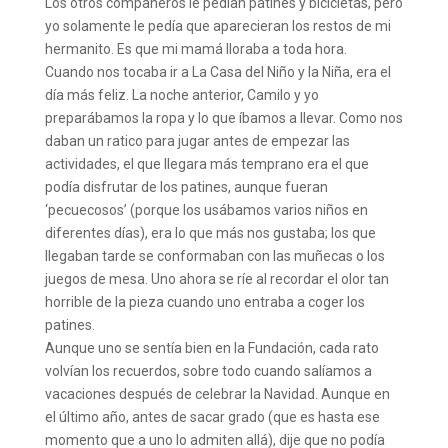
Los otros compañeros le pedían patines y bicicletas, pero
yo solamente le pedía que aparecieran los restos de mi
hermanito. Es que mi mamá lloraba a toda hora.
Cuando nos tocaba ir a La Casa del Niño y la Niña, era el
día más feliz. La noche anterior, Camilo y yo
preparábamos la ropa y lo que íbamos a llevar. Como nos
daban un ratico para jugar antes de empezar las
actividades, el que llegara más temprano era el que
podía disfrutar de los patines, aunque fueran
‘pecuecosos’ (porque los usábamos varios niños en
diferentes días), era lo que más nos gustaba; los que
llegaban tarde se conformaban con las muñecas o los
juegos de mesa. Uno ahora se ríe al recordar el olor tan
horrible de la pieza cuando uno entraba a coger los
patines.
Aunque uno se sentía bien en la Fundación, cada rato
volvían los recuerdos, sobre todo cuando salíamos a
vacaciones después de celebrar la Navidad. Aunque en
el último año, antes de sacar grado (que es hasta ese
momento que a uno lo admiten allá), dije que no podía