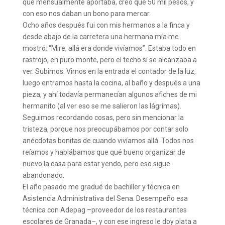
que mensualmente aportaba, creo que 50 mil pesos, y
con eso nos daban un bono para mercar.
Ocho años después fui con mis hermanos a la finca y
desde abajo de la carretera una hermana mía me
mostró: “Mire, allá era donde vivíamos”. Estaba todo en
rastrojo, en puro monte, pero el techo sí se alcanzaba a
ver. Subimos. Vimos en la entrada el contador de la luz,
luego entramos hasta la cocina, al baño y después a una
pieza, y ahí todavía permanecían algunos afiches de mi
hermanito (al ver eso se me salieron las lágrimas).
Seguimos recordando cosas, pero sin mencionar la
tristeza, porque nos preocupábamos por contar solo
anécdotas bonitas de cuando vivíamos allá. Todos nos
reíamos y hablábamos que qué bueno organizar de
nuevo la casa para estar yendo, pero eso sigue
abandonado.
El año pasado me gradué de bachiller y técnica en
Asistencia Administrativa del Sena. Desempeño esa
técnica con Adepag –proveedor de los restaurantes
escolares de Granada–, y con ese ingreso le doy plata a