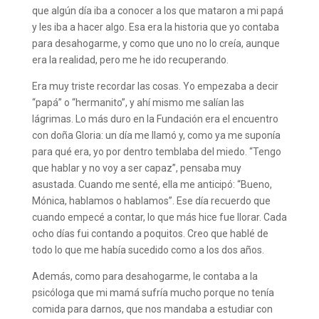
que algún día iba a conocer a los que mataron a mi papá
y les iba a hacer algo. Esa era la historia que yo contaba
para desahogarme, y como que uno no lo creía, aunque
era la realidad, pero me he ido recuperando.
Era muy triste recordar las cosas. Yo empezaba a decir
“papá” o “hermanito”, y ahí mismo me salían las
lágrimas. Lo más duro en la Fundación era el encuentro
con doña Gloria: un día me llamó y, como ya me suponía
para qué era, yo por dentro temblaba del miedo. “Tengo
que hablar y no voy a ser capaz”, pensaba muy
asustada. Cuando me senté, ella me anticipó: “Bueno,
Mónica, hablamos o hablamos”. Ese día recuerdo que
cuando empecé a contar, lo que más hice fue llorar. Cada
ocho días fui contando a poquitos. Creo que hablé de
todo lo que me había sucedido como a los dos años.
Además, como para desahogarme, le contaba a la
psicóloga que mi mamá sufría mucho porque no tenía
comida para darnos, que nos mandaba a estudiar con