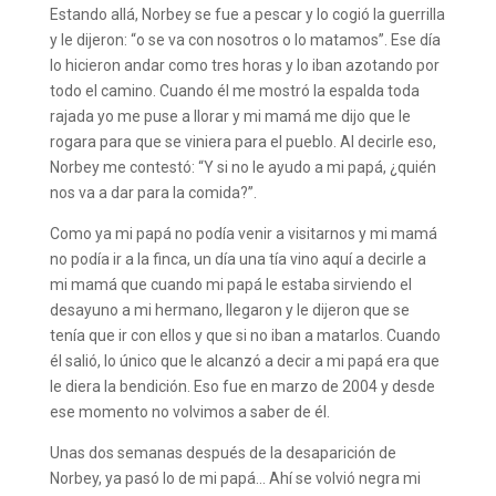
Estando allá, Norbey se fue a pescar y lo cogió la guerrilla
y le dijeron: “o se va con nosotros o lo matamos”. Ese día
lo hicieron andar como tres horas y lo iban azotando por
todo el camino. Cuando él me mostró la espalda toda
rajada yo me puse a llorar y mi mamá me dijo que le
rogara para que se viniera para el pueblo. Al decirle eso,
Norbey me contestó: “Y si no le ayudo a mi papá, ¿quién
nos va a dar para la comida?”.
Como ya mi papá no podía venir a visitarnos y mi mamá
no podía ir a la finca, un día una tía vino aquí a decirle a
mi mamá que cuando mi papá le estaba sirviendo el
desayuno a mi hermano, llegaron y le dijeron que se
tenía que ir con ellos y que si no iban a matarlos. Cuando
él salió, lo único que le alcanzó a decir a mi papá era que
le diera la bendición. Eso fue en marzo de 2004 y desde
ese momento no volvimos a saber de él.
Unas dos semanas después de la desaparición de
Norbey, ya pasó lo de mi papá… Ahí se volvió negra mi