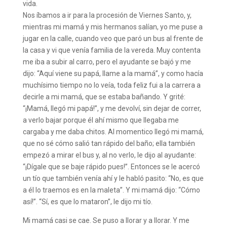
vida.
Nos íbamos a ir para la procesión de Viernes Santo, y,
mientras mi mamá y mis hermanos salían, yo me puse a
jugar en la calle, cuando veo que paró un bus al frente de
la casa y vi que venía familia de la vereda. Muy contenta
me iba a subir al carro, pero el ayudante se bajó y me
dijo: “Aquí viene su papá, llame a la mamá”, y como hacía
muchísimo tiempo no lo veía, toda feliz fui a la carrera a
decirle a mi mamá, que se estaba bañando. Y grité:
“¡Mamá, llegó mi papá!”, y me devolví, sin dejar de correr,
a verlo bajar porque él ahí mismo que llegaba me
cargaba y me daba chitos. Al momentico llegó mi mamá,
que no sé cómo salió tan rápido del baño; ella también
empezó a mirar el bus y, al no verlo, le dijo al ayudante:
“¡Dígale que se baje rápido pues!”. Entonces se le acercó
un tío que también venía ahí y le habló pasito: “No, es que
a él lo traemos es en la maleta”. Y mi mamá dijo: “Cómo
así!”. “Sí, es que lo mataron”, le dijo mi tío.
Mi mamá casi se cae. Se puso a llorar y a llorar. Y me