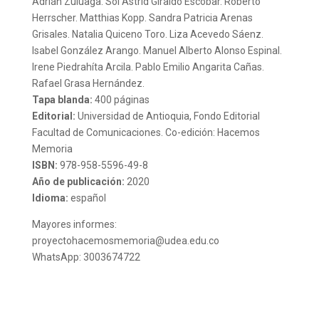
Adrián Zuluaga. Sol Astrid Giraldo Escobar. Roberto
Herrscher. Matthias Kopp. Sandra Patricia Arenas
Grisales. Natalia Quiceno Toro. Liza Acevedo Sáenz.
Isabel González Arango. Manuel Alberto Alonso Espinal.
Irene Piedrahíta Arcila. Pablo Emilio Angarita Cañas.
Rafael Grasa Hernández.
Tapa blanda:
400 páginas
Editorial:
Universidad de Antioquia, Fondo Editorial
Facultad de Comunicaciones. Co-edición: Hacemos
Memoria
ISBN:
978-958-5596-49-8
Año de publicación:
2020
Idioma:
español
Mayores informes:
proyectohacemosmemoria@udea.edu.co
WhatsApp: 3003674722