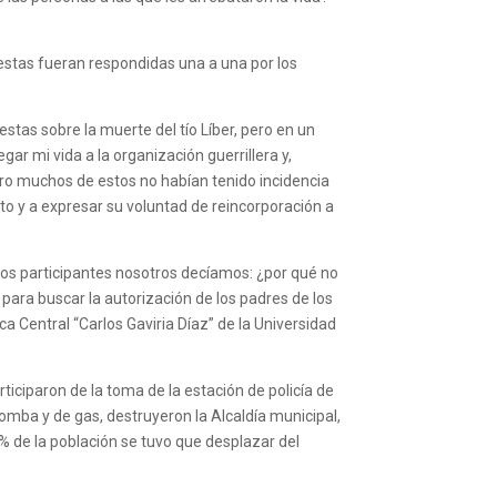
 estas fueran respondidas una a una por los
tas sobre la muerte del tío Líber, pero en un
ar mi vida a la organización guerrillera y,
pero muchos de estos no habían tenido incidencia
licto y a expresar su voluntad de reincorporación a
 los participantes nosotros decíamos: ¿por qué no
 para buscar la autorización de los padres de los
a Central “Carlos Gaviria Díaz” de la Universidad
articiparon de la toma de la estación de policía de
bomba y de gas, destruyeron la Alcaldía municipal,
0 % de la población se tuvo que desplazar del