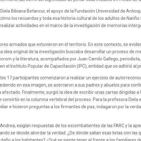
ra Diela Bibiana Betancur, el apoyo de la Fundación Universidad de Antioq
mo los recuerdos y toda esa historia cultural de los adultos de Nariño s
alizar actividades en el marco de la investigación de memorias interge
ctores armados que estuvieron en el territorio. En este contexto, se evid
 La idea original de la investigación buscaba desarrollar un proceso de m
nicrom y la literatura, acompañados por Juan Camilo Gallego, periodista, 
n el Instituto Popular de Capacitación (IPC), entidad que se adhirió al 
, los 17 participantes comenzaron a realizar un ejercicio de autorrecono
cediendo en esa imagen, se acercaron a sus padres y abuelos para confi
 afectado. Finalmente, surgió la idea de escribir unas cartas dirigidas a
se convirtió en la columna vertebral del proceso. Para la profesora Diela 
iliar e hicieron preguntas a los firmantes de paz, indagaron por la verd
or Andrea, exigían respuestas de los excombatientes de las FARC y la ape
uando se decide abordar la verdad: ¿De dónde salían esas listas con la
 daño a los habitantes? ¿Qué se siente tener al frente a los familiares d