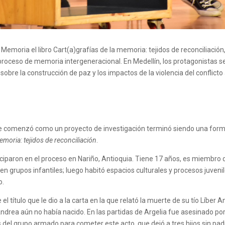
 Memoria el libro
Cart
(a)grafías de la memoria: tejidos de reconciliación
proceso de memoria intergeneracional
.
En Medellín, los protagonistas 
 sobre la construcción de paz
y los impactos de la
violencia del conflict
que comenzó como un proyecto de investigación terminó siendo una forma
emoria: tejidos de reconciliación
.
ciparon en el proceso en Nariño, Antioquia. Tiene 17 años, es miembro
 grupos infantiles; luego habitó espacios culturales y procesos juveni
o.
el título que le dio a la carta en la que relató la muerte de su tío Líber
Andrea aún no había nacido. En las partidas de Argelia fue asesinado p
es del grupo armado para cometer este acto, que dejó a tres hijos sin p