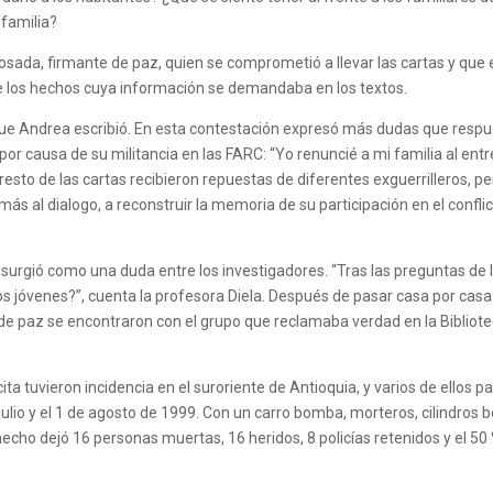
 familia?
osada, firmante de paz, quien se comprometió a llevar las cartas y que
e los hechos cuya información se demandaba en los textos.
ue Andrea escribió. En esta contestación expresó más dudas que respues
r causa de su militancia en las FARC: “Yo renuncié a mi familia al entreg
resto de las cartas recibieron repuestas de diferentes exguerrilleros, 
on más al dialogo, a reconstruir la memoria de su participación en el conf
l surgió como una duda entre los investigadores. “Tras las preguntas de
os jóvenes?”, cuenta la profesora Diela. Después de pasar casa por casa
de paz se encontraron con el grupo que reclamaba verdad en la Bibliotec
 cita tuvieron incidencia en el suroriente de Antioquia, y varios de ellos p
ulio y el 1 de agosto de 1999. Con un carro bomba, morteros, cilindros 
l hecho dejó 16 personas muertas, 16 heridos, 8 policías retenidos y el 5