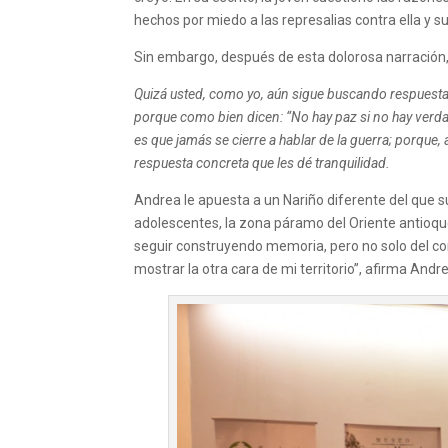
hechos por miedo a las represalias contra ella y su
Sin embargo, después de esta dolorosa narración,
Quizá usted, como yo, aún sigue buscando respuestas
porque como bien dicen: “No hay paz si no hay verdad”
es que jamás se cierre a hablar de la guerra; porque
respuesta concreta que les dé tranquilidad.
Andrea le apuesta a un Nariño diferente del que s
adolescentes, la zona páramo del Oriente antioque
seguir construyendo memoria, pero no solo del conf
mostrar la otra cara de mi territorio”, afirma And