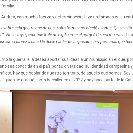
 familia.
 Andrea, con mucha fuerza y determinación, hizo un llamado en su carta
 sobre esta guerra que de una u otra forma nos afectó a todos. Quizá esta 
. No le voy a pedir que trate de explicarme el porqué de una muerte o la raz
, así como tal vez a usted le duele hablar de su pasado, hay personas que f
ufrió la guerra; ella desea aportar sus ideas a un municipio en el que,
ño sea conocida en el país por su diversidad, su identidad campesina y
licto, hay que hablar de nuestro territorio, de aquello que somos. Soy 
rea, quien se graduó como bachiller en el 2022 y hoy hace parte de la C