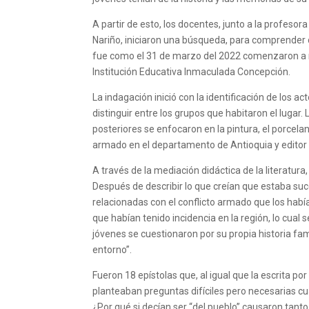
A partir de esto, los docentes, junto a la profeso
Nariño, iniciaron una búsqueda, para comprender có
fue como el 31 de marzo del 2022 comenzaron a re
Institución Educativa Inmaculada Concepción.
La indagación inició con la identificación de los a
distinguir entre los grupos que habitaron el lugar.
posteriores se enfocaron en la pintura, el porcela
armado en el departamento de Antioquia y editor e
A través de la mediación didáctica de la literatura
Después de describir lo que creían que estaba su
relacionadas con el conflicto armado que los había
que habían tenido incidencia en la región, lo cual 
jóvenes se cuestionaron por su propia historia fam
entorno”.
Fueron 18 epístolas que, al igual que la escrita p
planteaban preguntas difíciles pero necesarias c
¿Por qué si decían ser “del pueblo” causaron tanto