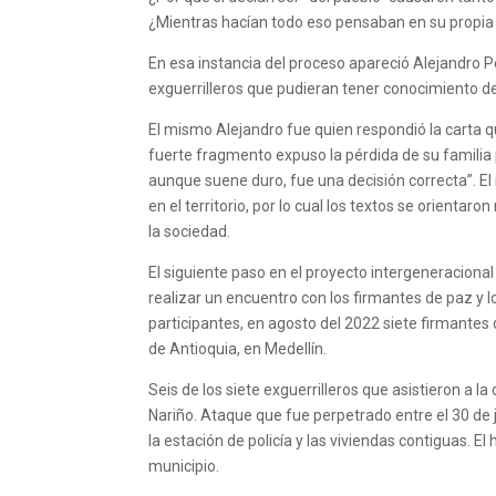
¿Mientras hacían todo eso pensaban en su propia
En esa instancia del proceso apareció Alejandro P
exguerrilleros que pudieran tener conocimiento d
El mismo Alejandro fue quien respondió la carta q
fuerte fragmento expuso la pérdida de su familia po
aunque suene duro, fue una decisión correcta”. El 
en el territorio, por lo cual los textos se orientar
la sociedad.
El siguiente paso en el proyecto intergeneraciona
realizar un encuentro con los firmantes de paz y l
participantes, en agosto del 2022 siete firmantes 
de Antioquia, en Medellín.
Seis de los siete exguerrilleros que asistieron a la
Nariño. Ataque que fue perpetrado entre el 30 de j
la estación de policía y las viviendas contiguas. E
municipio.