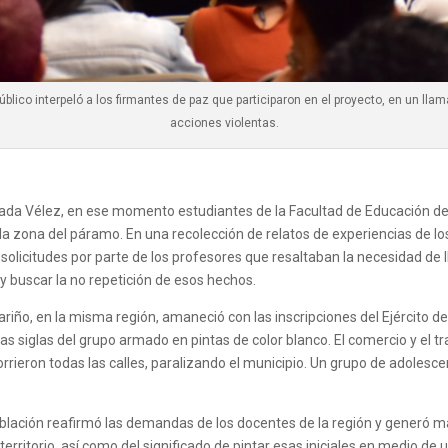
público interpeló a los firmantes de paz que participaron en el proyecto, en un lla
acciones violentas.
sada Vélez, en ese momento estudiantes de la Facultad de Educación de 
 la zona del páramo. En una recolección de relatos de experiencias de l
solicitudes por parte de los profesores que resaltaban la necesidad de
 y buscar la no repetición de esos hechos.
riño, en la misma región, amaneció con las inscripciones del Ejército de
as siglas del grupo armado en pintas de color blanco. El comercio y el t
orrieron todas las calles, paralizando el municipio. Un grupo de adolesc
oblación reafirmó las demandas de los docentes de la región y generó m
territorio, así como del significado de pintar esas iniciales en medio de