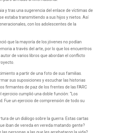
uia y tras una sugerencia del enlace de víctimas de
e estaba transmitiendo a sus hijos y nietos. Así
neracionales, con los adolescentes de la
enció que la mayoría de los jóvenes no podían
emoria a través del arte, por lo que los encuentros
autor de varios libros que abordan el conflicto
proyecto.
cimiento a partir de una foto de sus familias.
rmar sus suposiciones y escuchar las historias
 los firmantes de paz de los frentes de las FARC
el ejercicio cumplió una doble función: “Los
ad. Fue un ejercicio de comprensión de todo su
rtura de un diálogo sobre la guerra. Estas cartas
s que iban de vereda en vereda matando gente?
e las personas a las que les arrebataron la vida?