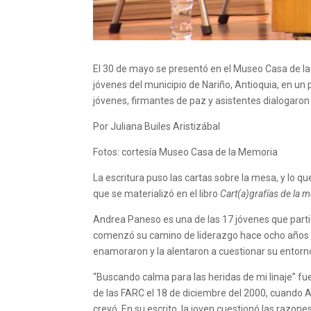
El 30 de mayo se presentó en el Museo Casa de la
jóvenes del municipio de Nariño
, Antioquia,
en un 
jóvenes, firmantes de paz y asistentes dialogaron
Por Juliana Builes Aristizábal
Fotos:
c
ortesía Museo Casa de la Memoria
La escritura puso las cartas sobre la mesa, y lo 
que se materializó en el libro
Cart(a)grafías de la m
Andrea Paneso es una de las 17 jóvenes que parti
comenzó su camino de liderazgo hace ocho años en
enamoraron y la alentaron a cuestionar su entorn
“Buscando calma para las heridas de mi linaje” fue 
de las FARC el 18 de diciembre del 2000, cuando 
creyó. En su escrito, la joven cuestionó las razon