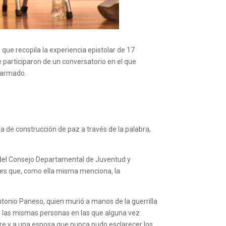
,
que recopila la experiencia epistolar de 17
se
participaron de
un conversatorio
en el que
o armado
.
 de construcción de paz a través de la palabra,
 del Consejo Departamental de Juventud y
les que, como ella misma menciona, la
 Antonio Paneso, quien murió a manos de la guerrilla
or las mismas personas en las que alguna vez
adre y a una esposa que nunca pudo esclarecer los