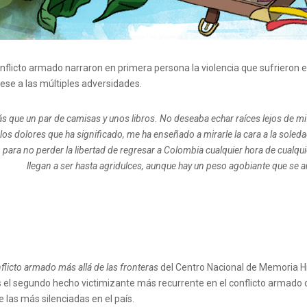
nflicto armado narraron en primera persona la violencia que sufrieron en 
ese a las múltiples adversidades.
s que un par de camisas y unos libros. No deseaba echar raíces lejos de mi pa
los dolores que ha significado, me ha enseñado a mirarle la cara a la sole
, para no perder la libertad de regresar a Colombia cualquier hora de cualqu
llegan a ser hasta agridulces, aunque hay un peso agobiante que se ar
nflicto armado más allá de las fronteras
del Centro Nacional de Memoria Hi
el segundo hecho victimizante más recurrente en el conflicto armado co
 las más silenciadas en el país.