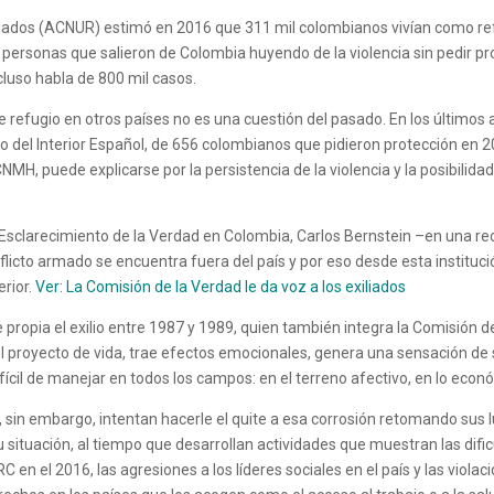
giados (ACNUR) estimó en 2016 que 311 mil colombianos vivían como re
 personas que salieron de Colombia huyendo de la violencia sin pedir p
cluso habla de 800 mil casos.
 refugio en otros países no es una cuestión del pasado. En los últimos a
 del Interior Español, de 656 colombianos que pidieron protección en 2
NMH, puede explicarse por la persistencia de la violencia y la posibilida
 Esclarecimiento de la Verdad en Colombia, Carlos Bernstein –en una re
flicto armado se encuentra fuera del país y por eso desde esta instituc
erior.
Ver: La Comisión de la Verdad le da voz a los exiliados
propia el exilio entre 1987 y 1989, quien también integra la Comisión de 
 del proyecto de vida, trae efectos emocionales, genera una sensación d
l de manejar en todos los campos: en el terreno afectivo, en lo económic
sin embargo, intentan hacerle el quite a esa corrosión retomando sus l
su situación, al tiempo que desarrollan actividades que muestran las dif
 en el 2016, las agresiones a los líderes sociales en el país y las vio