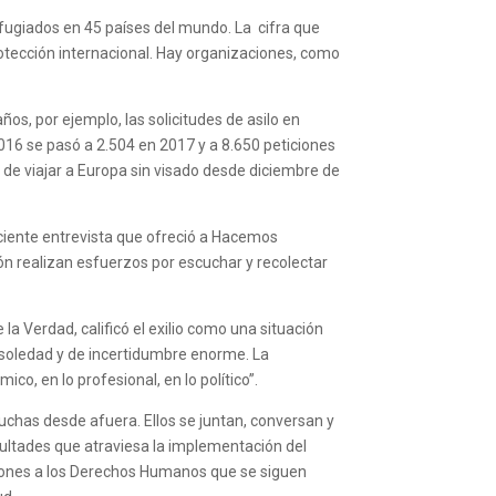
fugiados en 45 países del mundo. La cifra que
rotección internacional. Hay organizaciones, como
ños, por ejemplo, las solicitudes de asilo en
016 se pasó a 2.504 en 2017 y a 8.650 peticiones
d de viajar a Europa sin visado desde diciembre de
ciente entrevista que ofreció a Hacemos
ión realizan esfuerzos por escuchar y recolectar
la Verdad, calificó el exilio como una situación
e soledad y de incertidumbre enorme. La
o, en lo profesional, en lo político”.
uchas desde afuera. Ellos se juntan, conversan y
icultades que atraviesa la implementación del
laciones a los Derechos Humanos que se siguen