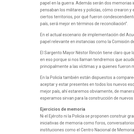
papel en la guerra. Además serán dos memorias in
pensaban los militares y policías, cómo crearon y
ciertos territorios, por qué fueron condescendien
país, será mejor en términos de reconciliación”.
En el actual escenario de implementación del Acuer
papel relevante en instancias como la Comisión de 
El Sargento Mayor Néstor Rincón tiene claro que la
en eso porque si nos llaman tendremos que acudir
principalmente a las víctimas y a quienes fueron 
En la Policía también están dispuestos a compare
aceptar y estar presentes en todos los nuevos esce
mejor país, ahí estaremos obviamente, de manera a
esperamos sirvan para la construcción de nuevos
Ejercicios de memoria
Ni el Ejército ni la Policía se proponen construir
iniciativas de memoria como foros, conversatorios 
instituciones como el Centro Nacional de Memoria 