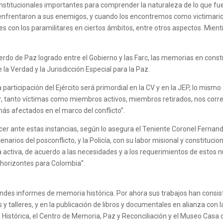
stitucionales importantes para comprender la naturaleza de lo que fue 
 enfrentaron a sus enemigos, y cuando los encontremos como victimarios
tes con los paramilitares en ciertos ámbitos, entre otros aspectos. Mie
do de Paz logrado entre el Gobierno y las Farc, las memorias en construc
la Verdad y la Jurisdicción Especial para la Paz.
 participación del Ejército será primordial en la CV y en la JEP, lo mism
, tanto víctimas como miembros activos, miembros retirados, nos corre
más afectados en el marco del conflicto”.
cer ante estas instancias, según lo asegura el Teniente Coronel Ferna
narios del posconflicto, y la Policía, con su labor misional y constituc
ctiva, de acuerdo a las necesidades y a los requerimientos de estos nu
 horizontes para Colombia”.
 grandes informes de memoria histórica. Por ahora sus trabajos han consi
y talleres, y en la publicación de libros y documentales en alianza con
Histórica, el Centro de Memoria, Paz y Reconciliación y el Museo Casa 