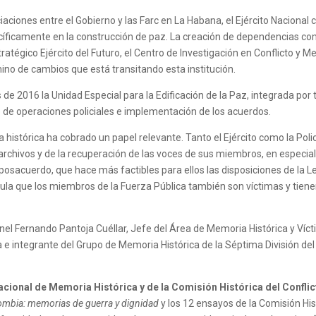
iaciones entre el Gobierno y las Farc en La Habana, el Ejército Nacion
pecíficamente en la construcción de paz. La creación de dependencias
tratégico Ejército del Futuro, el Centro de Investigación en Conflicto y 
ino de cambios que está transitando esta institución.
s de 2016 la Unidad Especial para la Edificación de la Paz, integrada p
 o de operaciones policiales e implementación de los acuerdos.
istórica ha cobrado un papel relevante. Tanto el Ejército como la Poli
 archivos y de la recuperación de las voces de sus miembros, en especial
 posacuerdo, que hace más factibles para ellos las disposiciones de la 
pula que los miembros de la Fuerza Pública también son víctimas y tien
 Fernando Pantoja Cuéllar, Jefe del Área de Memoria Histórica y Víctim
 integrante del Grupo de Memoria Histórica de la Séptima División del
acional de Memoria Histórica y de la Comisión Histórica del Conflic
lombia: memorias de guerra y dignidad
y los 12 ensayos de la Comisión His