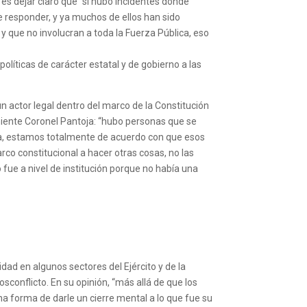
es dejar claro que “si hubo incidentes donde
 responder, y ya muchos de ellos han sido
 que no involucran a toda la Fuerza Pública, eso
olíticas de carácter estatal y de gobierno a las
 actor legal dentro del marco de la Constitución
iente Coronel Pantoja: “hubo personas que se
aria, estamos totalmente de acuerdo con que esos
co constitucional a hacer otras cosas, no las
 fue a nivel de institución porque no había una
dad en algunos sectores del Ejército y de la
sconflicto. En su opinión, “más allá de que los
a forma de darle un cierre mental a lo que fue su