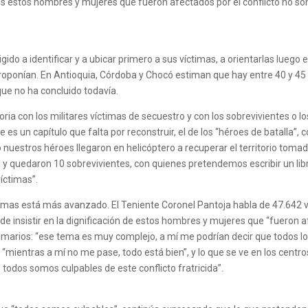
s estos hombres y mujeres que fueron afectados por el conflicto no son
gido a identificar y a ubicar primero a sus víctimas, a orientarlas luego en
e proponían. En Antioquia, Córdoba y Chocó estiman que hay entre 40 y 45
que no ha concluido todavía.
ia con los militares víctimas de secuestro y con los sobrevivientes o lo
es un capítulo que falta por reconstruir, el de los “héroes de batalla”, 
nuestros héroes llegaron en helicóptero a recuperar el territorio tomado 
s y quedaron 10 sobrevivientes, con quienes pretendemos escribir un l
íctimas”.
íctimas está más avanzado. El Teniente Coronel Pantoja habla de 47.642 v
insistir en la dignificación de estos hombres y mujeres que “fueron af
ictimarios: “ese tema es muy complejo, a mí me podrían decir que todos
a, “mientras a mí no me pase, todo está bien”, y lo que se ve en los centr
 todos somos culpables de este conflicto fratricida”.