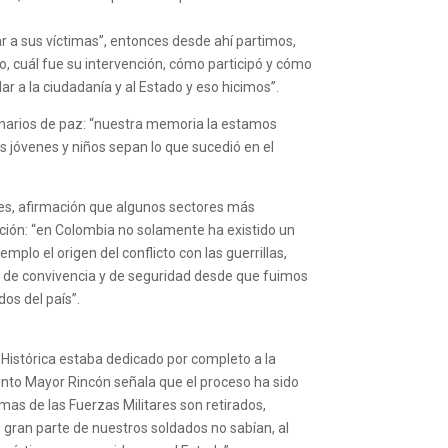
r a sus víctimas”, entonces desde ahí partimos,
o, cuál fue su intervención, cómo participó y cómo
ar a la ciudadanía y al Estado y eso hicimos”.
cenarios de paz: “nuestra memoria la estamos
jóvenes y niños sepan lo que sucedió en el
tes, afirmación que algunos sectores más
ación: “en Colombia no solamente ha existido un
mplo el origen del conflicto con las guerrillas,
l de convivencia y de seguridad desde que fuimos
os del país”.
 Histórica estaba dedicado por completo a la
ento Mayor Rincón señala que el proceso ha sido
as de las Fuerzas Militares son retirados,
 gran parte de nuestros soldados no sabían, al