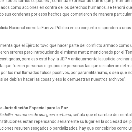
que “todos somos culpables”, continúa expresando que lo que pretenden 
ogados como acciones en contra de los derechos humanos, se tendrá que
do sus condenas por esos hechos que cometieron de manera particular y
olicía Nacional como la Fuerza Pública en su conjunto responden a unas p
enta que el Ejército tuvo que hacer parte del conflicto armado como un
ieron errores pero introduciendo el mismo matiz mencionado por el Ten
 castigadas, para eso está hoy la JEP y antiguamente la justicia ordin
a que fueron personas o grupos de personas las que se salieron del mar
por los mal llamados falsos positivos, por paramilitarismo, o sea que no
así se debían hacer las cosas y eso lo demuestran nuestros archivos”.
la Jurisdicción Especial para la Paz
edellín: memorias de una guerra urbana
, señala que el cambio de mentali
instituciones están repensando seriamente su lugar en la sociedad del po
uciones resulten sesgados o parcializados, hay que concebirlos como un