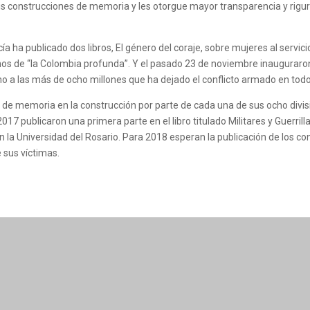
us construcciones de memoria y les otorgue mayor transparencia y riguro
 ha publicado dos libros, El género del coraje, sobre mujeres al servicio
sinos de “la Colombia profunda”. Y el pasado 23 de noviembre inaugur
mo a las más de ocho millones que ha dejado el conflicto armado en todo 
jo de memoria en la construcción por parte de cada una de sus ocho divisi
17 publicaron una primera parte en el libro titulado Militares y Guerril
on la Universidad del Rosario. Para 2018 esperan la publicación de los co
e sus víctimas.