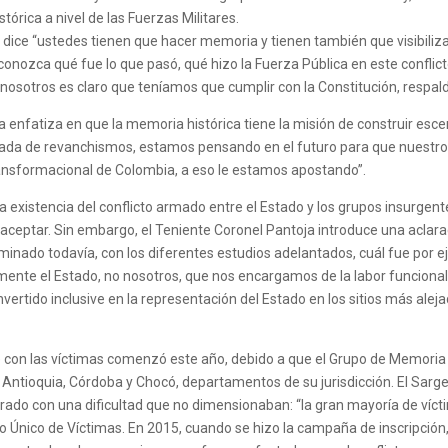
tórica a nivel de las Fuerzas Militares.
dice “ustedes tienen que hacer memoria y tienen también que visibiliza
nozca qué fue lo que pasó, qué hizo la Fuerza Pública en este conflict
 nosotros es claro que teníamos que cumplir con la Constitución, respald
a enfatiza en que la memoria histórica tiene la misión de construir es
ada de revanchismos, estamos pensando en el futuro para que nuestros 
ransformacional de Colombia, a eso le estamos apostando”.
 existencia del conflicto armado entre el Estado y los grupos insurgen
a aceptar. Sin embargo, el Teniente Coronel Pantoja introduce una aclar
rminado todavía, con los diferentes estudios adelantados, cuál fue por eje
mente el Estado, no nosotros, que nos encargamos de la labor funciona
rtido inclusive en la representación del Estado en los sitios más alejad
erte con las víctimas comenzó este año, debido a que el Grupo de Memoria
 Antioquia, Córdoba y Chocó, departamentos de su jurisdicción. El Sarg
do con una dificultad que no dimensionaban: “la gran mayoría de víctim
 Único de Víctimas. En 2015, cuando se hizo la campaña de inscripción,