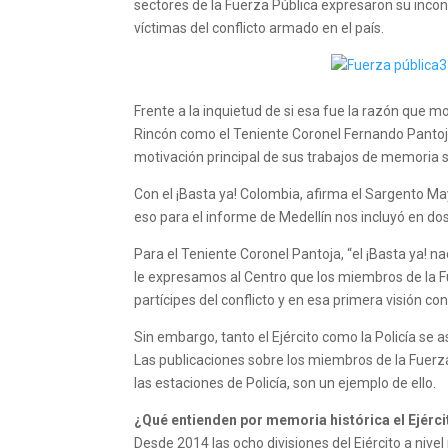
sectores de la Fuerza Pública expresaron su inco
víctimas del conflicto armado en el país.
Frente a la inquietud de si esa fue la razón que m
Rincón como el Teniente Coronel Fernando Pantoja
motivación principal de sus trabajos de memoria se
Con el ¡Basta ya! Colombia, afirma el Sargento May
eso para el informe de Medellín nos incluyó en do
Para el Teniente Coronel Pantoja, “el ¡Basta ya! 
le expresamos al Centro que los miembros de la F
partícipes del conflicto y en esa primera visión c
Sin embargo, tanto el Ejército como la Policía se 
Las publicaciones sobre los miembros de la Fuerza 
las estaciones de Policía, son un ejemplo de ello.
¿Qué entienden por memoria histórica el Ejércit
Desde 2014 las ocho divisiones del Ejército a niv