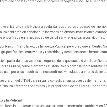
nformidad con los contenidos al no verse recogidos e incluso al sentir
otivó al Ejército y a la Policía a adelantar sus propios procesos de memo
, coincidieron en señalar que las voces de ambas instituciones estaba
 encontraba en la necesidad de visibilizar y reivindicar a sus víctimas.
or Rincón, “faltó la voz de la Fuerza Pública, pero creo que el Centro N
s grupos focales, entrevistas y recorridos, y desde entonces hemos esta
nació a partir de unas visiones exógenas de lo que sucedió en el confl
uerza Pública, como elementos sustanciales y como la representatividad
onstruida por ellos nosotros no nos sentimos vinculados al marco de inve
asesoraron del CNMH para iniciar y consolidar sus procesos de memoria, 
Pública afectados por minas y la preparación de dos libros, uno sobre e
o y la Policía?
el nacional instituyeron cada una sus grupos de memoria histórica y, en 