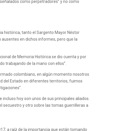
se “señalados como perpetradores” y no como
ria histórica, tanto el Sargento Mayor Néstor
n ausentes en dichos informes, pero que la
acional de Memoria Histórica se dio cuenta y por
do trabajando de la mano con ellos”.
icto armado colombiano, en algún momento nosotros
 del Estado en diferentes territorios, fuimos
stigaciones”.
e incluso hoy son unos de sus principales aliados.
l secuestro y otro sobre las tomas guerrilleras a
2017, a raíz de la importancia que están tomando