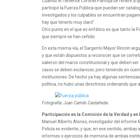
Cuando el Teniente Coronel Pantoja se refiere a 
participó la Fuerza Pública que puedan ser catal
investigados y los culpables se encuentran pagan
hay que tenerlo muy claro”.
Otro punto en el que es enfático es que tanto la P
que siempre se han ceñido.
En esta misma vía, el Sargento Mayor Rincón argum
y que están dispuestos a reconocer que se comet
salieron del marco constitucional y que deben ser
casos se deben esclarecer, pero teniendo en cuent
instituciones. De hecho ya hay algunas sentencias 
política, no hubo unas directrices ordenando que 
Fotografía: Juan Camilo Castañeda.
Participación en la Comisión de la Verdad y en 
Manuel Alberto Alonso, investigador del informe
M
Policía es evidente, y que, en ese sentido, ambas 
informes o ejercicios de memoria de ambas instit