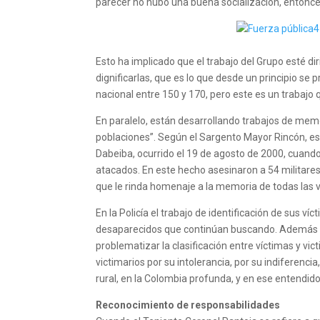
parecer no hubo una buena socialización, entonce
Esto ha implicado que el trabajo del Grupo esté diri
dignificarlas, que es lo que desde un principio s
nacional entre 150 y 170, pero este es un trabajo 
En paralelo, están desarrollando trabajos de memor
poblaciones”. Según el Sargento Mayor Rincón, ese 
Dabeiba, ocurrido el 19 de agosto de 2000, cuando 
atacados. En este hecho asesinaron a 54 militare
que le rinda homenaje a la memoria de todas las v
En la Policía el trabajo de identificación de sus v
desaparecidos que continúan buscando. Además de 
problematizar la clasificación entre víctimas y v
victimarios por su intolerancia, por su indiferenci
rural, en la Colombia profunda, y en ese entendido
Reconocimiento de responsabilidades