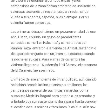
de Viboral se difundiera por todo el país, ya los
campesinos de la zona habían emprendido una serie de
valerosas acciones de resistencia para reclamar de
vuelta a sus padres, esposos, hijos o amigos. Por su
valentía fueron conocidos.
Las primeras desapariciones empezaron en abril de ese
año. Luego, en junio, un grupo de paramilitares
conocidos como ‘Los Halcones’ y comandados por
Ramón Isaza, entraron a la tienda de Aníbal Castaño y lo
desaparecieron junto con un joven que estaba pasando
la noche en su casa. Para el mes de diciembre las
víctimas llegaron a 16; además, Helí Gómez, el personero
de El Carmen, fue asesinado.
En medio de ese ambiente de intranquilidad, aun cuando
no habían cesado las incursiones paramilitares, los
campesinos salieron de sus fincas a marchar por la
autopista Medellín-Bogotá para gritarle a los armados y
al Estado que su resistencia no iba a parar hasta conocer
el destino de sus amigos y familiares. Y así fue. Aún hoy,