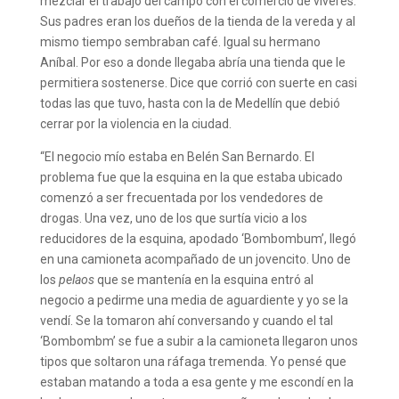
mezclar el trabajo del campo con el comercio de víveres.
Sus padres eran los dueños de la tienda de la vereda y al
mismo tiempo sembraban café. Igual su hermano
Aníbal. Por eso a donde llegaba abría una tienda que le
permitiera sostenerse. Dice que corrió con suerte en casi
todas las que tuvo, hasta con la de Medellín que debió
cerrar por la violencia en la ciudad.
“El negocio mío estaba en Belén San Bernardo. El
problema fue que la esquina en la que estaba ubicado
comenzó a ser frecuentada por los vendedores de
drogas. Una vez, uno de los que surtía vicio a los
reducidores de la esquina, apodado ‘Bombombum’, llegó
en una camioneta acompañado de un jovencito. Uno de
los
pelaos
que se mantenía en la esquina entró al
negocio a pedirme una media de aguardiente y yo se la
vendí. Se la tomaron ahí conversando y cuando el tal
‘Bombombm’ se fue a subir a la camioneta llegaron unos
tipos que soltaron una ráfaga tremenda. Yo pensé que
estaban matando a toda a esa gente y me escondí en la