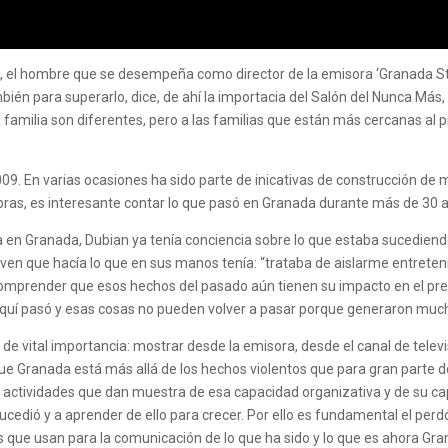
o, el hombre que se desempeña como director de la emisora ‘Granada S
ién para superarlo, dice, de ahí la importacia del Salón del Nunca Más,
familia son diferentes, pero a las familias que están más cercanas al p
9. En varias ocasiones ha sido parte de inicativas de construcción de me
as, es interesante contar lo que pasó en Granada durante más de 30 año
 en Granada, Dubian ya tenía conciencia sobre lo que estaba sucediendo
oven que hacía lo que en sus manos tenía: “trataba de aislarme entret
 comprender que esos hechos del pasado aún tienen su impacto en el pre
aquí pasó y esas cosas no pueden volver a pasar porque generaron much
er de vital importancia: mostrar desde la emisora, desde el canal de tele
ue Granada está más allá de los hechos violentos que para gran parte d
actividades que dan muestra de esa capacidad organizativa y de su capa
cedió y a aprender de ello para crecer. Por ello es fundamental el perd
s que usan para la comunicación de lo que ha sido y lo que es ahora Gra