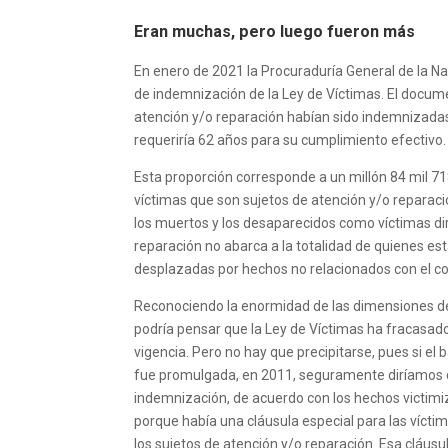
Eran muchas, pero luego fueron más
En enero de 2021 la Procuraduría General de la N
de indemnización de la Ley de Víctimas. El docume
atención y/o reparación habían sido indemnizadas,
requeriría 62 años para su cumplimiento efectivo.
Esta proporción corresponde a un millón 84 mil 7
víctimas que son sujetos de atención y/o reparaci
los muertos y los desaparecidos como víctimas dir
reparación no abarca a la totalidad de quienes est
desplazadas por hechos no relacionados con el con
Reconociendo la enormidad de las dimensiones de
podría pensar que la Ley de Víctimas ha fracasad
vigencia. Pero no hay que precipitarse, pues si el
fue promulgada, en 2011, seguramente diríamos q
indemnización, de acuerdo con los hechos victimi
porque había una cláusula especial para las víct
los sujetos de atención y/o reparación. Esa cláusu