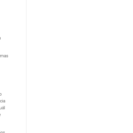
n
timas
o
cia
uál
e
ños