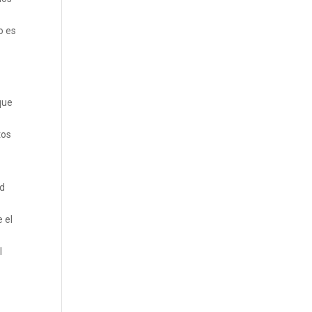
o es
que
tos
ad
 el
l