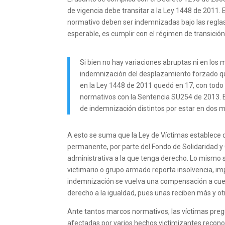
de vigencia debe transitar a la Ley 1448 de 2011.
normativo deben ser indemnizadas bajo las reglas
esperable, es cumplir con el régimen de transición
Si bien no hay variaciones abruptas ni en los 
indemnización del desplazamiento forzado que
en la Ley 1448 de 2011 quedó en 17, con todo 
normativos con la Sentencia SU254 de 2013. 
de indemnización distintos por estar en dos 
A esto se suma que la Ley de Víctimas establece 
permanente, por parte del Fondo de Solidaridad y
administrativa a la que tenga derecho. Lo mismo 
victimario o grupo armado reporta insolvencia, im
indemnización se vuelva una compensación a cuen
derecho a la igualdad, pues unas reciben más y o
Ante tantos marcos normativos, las víctimas preg
afectadas por varios hechos victimizantes reconoc