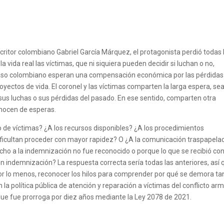
scritor colombiano Gabriel García Márquez, el protagonista perdió todas 
a vida real las víctimas, que ni siquiera pueden decidir si luchan o no,
l caso colombiano esperan una compensación económica por las pérdidas
royectos de vida. El coronel y las víctimas comparten la larga espera, se
us luchas o sus pérdidas del pasado. En ese sentido, comparten otra
onocen de esperas.
 de víctimas? ¿A los recursos disponibles? ¿A los procedimientos
ficultan proceder con mayor rapidez? O ¿A la comunicación traspapela
cho a la indemnización no fue reconocido o porque lo que se recibió con
 indemnización? La respuesta correcta sería todas las anteriores, así 
or lo menos, reconocer los hilos para comprender por qué se demora ta
a política pública de atención y reparación a víctimas del conflicto ar
que fue prorroga por diez años mediante la Ley 2078 de 2021.