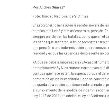
Por Andrés Suárez*
Foto: Unidad Nacional de Víctimas
En
El coronel no tiene quien le escriba
, novela del e
batallas que luchó y aun así espera su pensión. En l
siempre pierden en las batallas, por lo que en e
los daños que sufrieron, a fin de reconstruir sus p
una pensión o una indemnización que reconozca s
realidad y es que las urgencias del presente no c
¿A qué se debe la larga espera? ¿Acaso al número
administrativos? ¿A los marcos normativos que di
confusa que hace estéril la espera, porque el dere
nombre de ayuda humanitaria luego se convirtió en
no queda otra opción que desenredar el nudo o, p
el cumplimiento de la medida de indemnización en l
Ley 1448 de 2011 (en adelante Ley de Víctimas), 