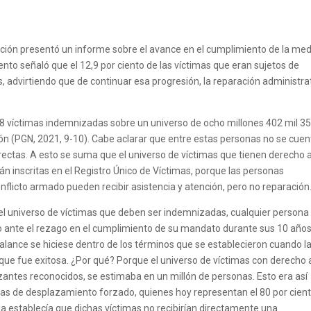
ación presentó un informe sobre el avance en el cumplimiento de la me
nto señaló que el 12,9 por ciento de las víctimas que eran sujetos de
 advirtiendo que de continuar esa progresión, la reparación administra
18 víctimas indemnizadas sobre un universo de ocho millones 402 mil 3
ón (PGN, 2021, 9-10). Cabe aclarar que entre estas personas no se cuen
ectas. A esto se suma que el universo de víctimas que tienen derecho a
án inscritas en el Registro Único de Víctimas, porque las personas
flicto armado pueden recibir asistencia y atención, pero no reparación
l universo de víctimas que deben ser indemnizadas, cualquier persona
o ante el rezago en el cumplimiento de su mandato durante sus 10 año
 balance se hiciese dentro de los términos que se establecieron cuando la
ue fue exitosa. ¿Por qué? Porque el universo de víctimas con derecho 
zantes reconocidos, se estimaba en un millón de personas. Esto era así
imas de desplazamiento forzado, quienes hoy representan el 80 por cien
la establecía que dichas víctimas no recibirían directamente una