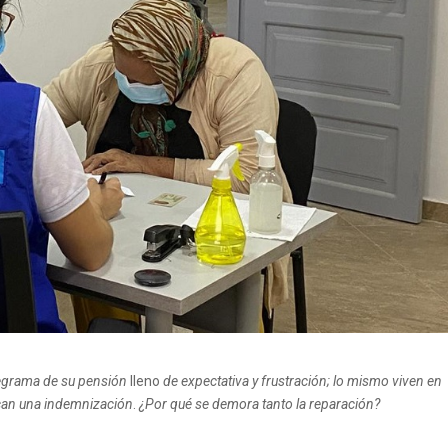
legrama de su pensión
lleno
de expectativa y frustración; lo mismo viven en
scan una indemnización
.
¿Por qué se demora tanto la reparación?