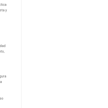
ctica
eta y
idad
nto,
egura
la
rso