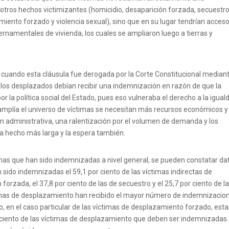
tros hechos victimizantes (homicidio, desaparición forzada, secuestro
miento forzado y violencia sexual), sino que en su lugar tendrían acces
ernamentales de vivienda, los cuales se ampliaron luego a tierras y
cuando esta cláusula fue derogada por la Corte Constitucional mediant
los desplazados debían recibir una indemnización en razón de que la
por la política social del Estado, pues eso vulneraba el derecho a la igual
 amplía el universo de víctimas se necesitan más recursos económicos y
n administrativa, una ralentización por el volumen de demanda y los
 ha hecho más larga y la espera también.
imas que han sido indemnizadas a nivel general, se pueden constatar da
sido indemnizadas el 59,1 por ciento de las víctimas indirectas de
 forzada, el 37,8 por ciento de las de secuestro y el 25,7 por ciento de l
ctimas de desplazamiento han recibido el mayor número de indemnizacio
o, en el caso particular de las víctimas de desplazamiento forzado, est
ciento de las víctimas de desplazamiento que deben ser indemnizadas.