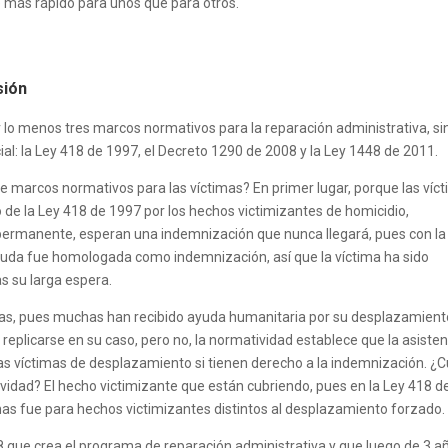
e más rápido para unos que para otros.
sión
 lo menos tres marcos normativos para la reparación administrativa, si
cial: la Ley 418 de 1997, el Decreto 1290 de 2008 y la Ley 1448 de 2011.
e marcos normativos para las víctimas? En primer lugar, porque las víc
de la Ley 418 de 1997 por los hechos victimizantes de homicidio,
 permanente, esperan una indemnización que nunca llegará, pues con la
ayuda fue homologada como indemnización, así que la víctima ha sido
s su larga espera.
imas, pues muchas han recibido ayuda humanitaria por su desplazamient
plicarse en su caso, pero no, la normatividad establece que la asisten
 las víctimas de desplazamiento si tienen derecho a la indemnización. ¿C
ividad? El hecho victimizante que están cubriendo, pues en la Ley 418 d
mas fue para hechos victimizantes distintos al desplazamiento forzado.
8 que crea el programa de reparación administrativa y que luego de 3 a