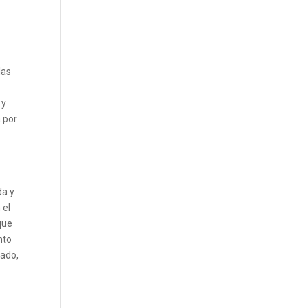
las
 y
a por
da y
 el
que
nto
mado,