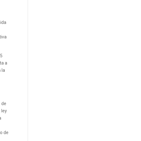
dida
tiva
55
ta a
 la
.
s de
 ley
a
to de