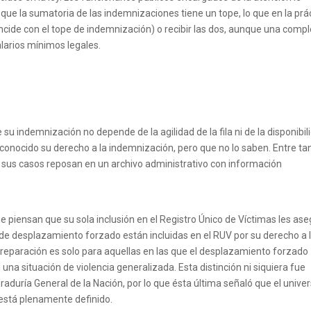
n que la sumatoria de las indemnizaciones tiene un tope, lo que en la prá
oincide con el tope de indemnización) o recibir las dos, aunque una compl
alarios mínimos legales.
 indemnización no depende de la agilidad de la fila ni de la disponibil
econocido su derecho a la indemnización, pero que no lo saben. Entre ta
o sus casos reposan en un archivo administrativo con información
e piensan que su sola inclusión en el Registro Único de Víctimas les as
s de desplazamiento forzado están incluidas en el RUV por su derecho a 
la reparación es solo para aquellas en las que el desplazamiento forzado
 una situación de violencia generalizada. Esta distinción ni siquiera fue
raduría General de la Nación, por lo que ésta última señaló que el unive
 está plenamente definido.