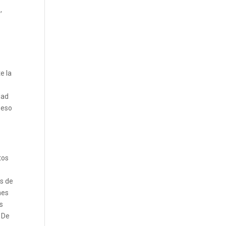
,
o
e la
dad
 eso
tos
as de
nes
as
 De