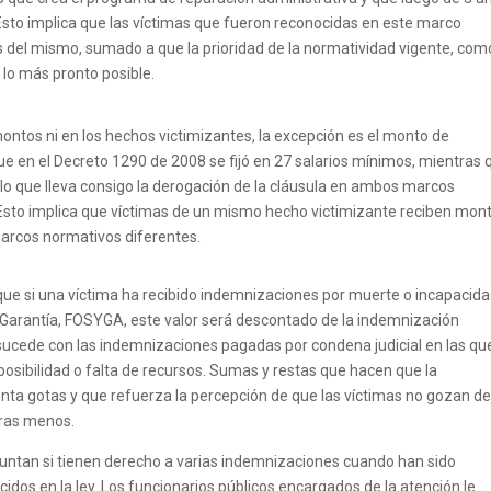
 Esto implica que las víctimas que fueron reconocidas en este marco
 del mismo, sumado a que la prioridad de la normatividad vigente, com
 lo más pronto posible.
montos ni en los hechos victimizantes, la excepción es el monto de
 en el Decreto 1290 de 2008 se fijó en 27 salarios mínimos, mientras 
lo que lleva consigo la derogación de la cláusula en ambos marcos
Esto implica que víctimas de un mismo hecho victimizante reciben mon
marcos normativos diferentes.
que si una víctima ha recibido indemnizaciones por muerte o incapacid
 Garantía, FOSYGA, este valor será descontado de la indemnización
sucede con las indemnizaciones pagadas por condena judicial en las que
posibilidad o falta de recursos. Sumas y restas que hacen que la
ta gotas y que refuerza la percepción de que las víctimas no gozan de
tras menos.
untan si tienen derecho a varias indemnizaciones cuando han sido
idos en la ley. Los funcionarios públicos encargados de la atención le