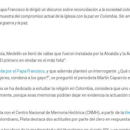
papa Francisco le dirigió un discurso sobre reconciliación a la sociedad colo
muestra del compromiso actual de la Iglesia con la paz en Colombia. Sin e
a guerra y la paz.
ia, Medellín se llenó de vallas que fueron instalada por la Alcaldía y la A
El primero en olvidar es el más feliz”.
da por el Papa Francisco
, y que además planteó un interrogante: ¿Qué qui
jeres, condena a los gays?”, se preguntó el periodista Martín Caparrós e
os se ha dedicado a estudiar la religión en Colombia, considera que uno d
lemente, porque esas memorias podrían dejar en evidencia la actuación de
a con el Centro Nacional de Memoria Histórica (CNMH), a partir de la
li
colombiano, Plata destaca dos actitudes por parte del clero en respuesta 