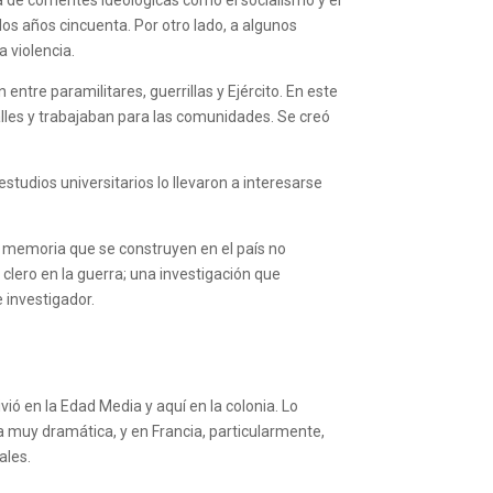
a de corrientes ideológicas como el socialismo y el
os años cincuenta. Por otro lado, a algunos
a violencia.
ntre paramilitares, guerrillas y Ejército. En este
alles y trabajaban para las comunidades. Se creó
studios universitarios lo llevaron a interesarse
de memoria que se construyen en el país no
 clero en la guerra; una investigación que
 investigador.
ió en la Edad Media y aquí en la colonia. Lo
a muy dramática, y en Francia, particularmente,
ales.