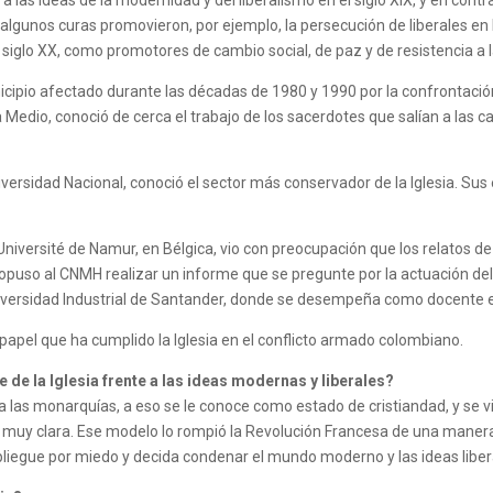
a las ideas de la modernidad y del liberalismo en el siglo XIX, y en contr
algunos curas promovieron, por ejemplo, la persecución de liberales en l
el siglo XX, como promotores de cambio social, de paz y de resistencia a l
icipio afectado durante las décadas de 1980 y 1990 por la confrontación e
 Medio, conoció de cerca el trabajo de los sacerdotes que salían a las c
versidad Nacional, conoció el sector más conservador de la Iglesia. Sus e
a Université de Namur, en Bélgica, vio con preocupación que los relatos 
 propuso al CNMH realizar un informe que se pregunte por la actuación del
iversidad Industrial de Santander, donde se desempeña como docente e
papel que ha cumplido la Iglesia en el conflicto armado colombiano.
 de la Iglesia frente a las ideas modernas y liberales?
las monarquías, a eso se le conoce como estado de cristiandad, y se viv
osis muy clara. Ese modelo lo rompió la Revolución Francesa de una maner
epliegue por miedo y decida condenar el mundo moderno y las ideas liber