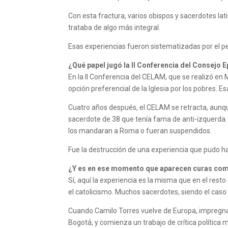
Con esta fractura, varios obispos y sacerdotes lat
trataba de algo más integral.
Esas experiencias fueron sistematizadas por el pe
¿Qué papel jugó la II Conferencia del Consejo
En la II Conferencia del CELAM, que se realizó en 
opción preferencial de la Iglesia por los pobres.
Cuatro años después, el CELAM se retracta, aunqu
sacerdote de 38 que tenía fama de anti-izquerda. É
los mandaran a Roma o fueran suspendidos.
Fue la destrucción de una experiencia que pudo h
¿Y es en ese momento que aparecen curas co
Sí, aquí la experiencia es la misma que en el res
el catolicismo. Muchos sacerdotes, siendo el caso
Cuando Camilo Torres vuelve de Europa, impregnad
Bogotá, y comienza un trabajo de crítica política 