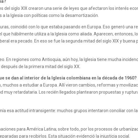
ia?
 del siglo XIX crearon una serie de leyes que afectaron los interés econó
 a la Iglesia con políticas como la desamortización.
uras, coincidió con lo que estaba pasando en Europa. Eso generó una rea
el que hábilmente utiliza a la Iglesia como aliada. Aparecen, entonces, l
 liberal era pecado. En eso se fue la segunda mitad del siglo XIX y buena
eo. En regiones como Antioquia, aún hoy, la Iglesia tiene mucha incidenc
después de la primera mitad del siglo XX.
e se dan al interior de la Iglesia colombiana en la década de 1960?
, muchos a estudiar a Europa. Allí vieron cambios, reformas y moviliza
tud muy retardataria. Los recién llegados plantearon propuestas y ruptu
enía esa actitud intransigente: muchos grupos intentaron conciliar con l
ciones para América Latina; sobre todo, por los procesos de urbanizac
aradas para recibirlos. Esta situación evidenció la injusticia social.