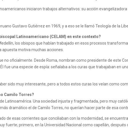
inoamericanos iniciaron trabajos alternativos: su acción evangelizadora
ruano Gustavo Gutiérrez en 1969, y a eso se le llamó Teología de la Lib
 Episcopal Latinoamericano (CELAM) en este contexto?
Medellín, los obispos que habían trabajado en esos procesos transformad
 Esa apuesta motiva muchas acciones.
e no oficialmente. Desde Roma, nombran como presidente de este Conse
l fue una especie de espía: señalaba a los curas que trabajaban en una 
aber sido muy interesante, pero a todos estos curas los veían como com
mo Camilo Torres?
to de Latinoamérica. Una sociedad injusta y fragmentada, pero muy catól
 más dramático el de Camilo Torres, no querían hacer parte de esa cont
o de esas corrientes que conciliaban con la modernidad, se encuentra c
muy fuerte; primero, en la Universidad Nacional como capellán, después 