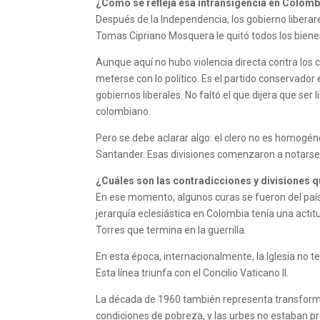
¿Cómo se refleja esa intransigencia en Colomb
Después de la Independencia, los gobierno liberares
Tomas Cipriano Mosquera le quitó todos los bienes
Aunque aquí no hubo violencia directa contra los c
meterse con lo político. Es el partido conservador 
gobiernos liberales. No faltó el que dijera que ser
colombiano.
Pero se debe aclarar algo: el clero no es homogén
Santander. Esas divisiones comenzaron a notarse 
¿Cuáles son las contradicciones y divisiones qu
En ese momento, algunos curas se fueron del país
jerarquía eclesiástica en Colombia tenía una acti
Torres que termina en la guerrilla.
En esta época, internacionalmente, la Iglesia no t
Esta línea triunfa con el Concilio Vaticano II.
La década de 1960 también representa transforma
condiciones de pobreza, y las urbes no estaban prep