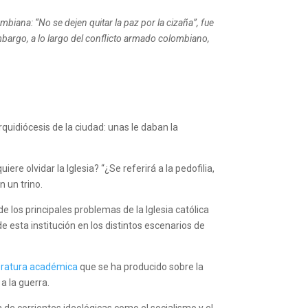
mbiana: “No se dejen quitar la paz por la cizaña”, fue
mbargo, a lo largo del conflicto armado colombiano,
rquidiócesis de la ciudad: unas le daban la
ere olvidar la Iglesia? “¿Se referirá a la pedofilia,
n un trino.
e los principales problemas de la Iglesia católica
 esta institución en los distintos escenarios de
teratura académica
que se ha producido sobre la
a la guerra.