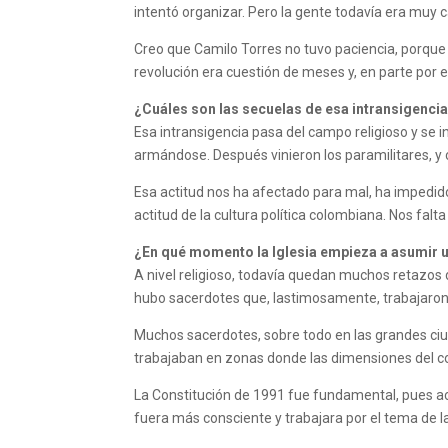
intentó organizar. Pero la gente todavía era muy 
Creo que Camilo Torres no tuvo paciencia, porque e
revolución era cuestión de meses y, en parte por es
¿Cuáles son las secuelas de esa intransigencia 
Esa intransigencia pasa del campo religioso y se ins
armándose. Después vinieron los paramilitares, y con
Esa actitud nos ha afectado para mal, ha impedido 
actitud de la cultura política colombiana. Nos fa
¿En qué momento la Iglesia empieza a asumir u
A nivel religioso, todavía quedan muchos retazos 
hubo sacerdotes que, lastimosamente, trabajaron 
Muchos sacerdotes, sobre todo en las grandes ciud
trabajaban en zonas donde las dimensiones del co
La Constitución de 1991 fue fundamental, pues acab
fuera más consciente y trabajara por el tema de la