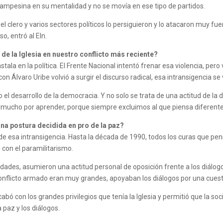
campesina en su mentalidad y no se movía en ese tipo de partidos.
l clero y varios sectores políticos lo persiguieron y lo atacaron muy f
o, entró al Eln.
de la Iglesia en nuestro conflicto más reciente?
tala en la política. El Frente Nacional intentó frenar esa violencia, pero 
 Álvaro Uribe volvió a surgir el discurso radical, esa intransigencia se v
el desarrollo de la democracia. Y no solo se trata de una actitud de la 
lta mucho por aprender, porque siempre excluimos al que piensa diferente
na postura decidida en pro de la paz?
de esa intransigencia. Hasta la década de 1990, todos los curas que pen
con el paramilitarismo.
ades, asumieron una actitud personal de oposición frente a los diálogos
nflicto armado eran muy grandes, apoyaban los diálogos por una cuest
ó con los grandes privilegios que tenía la Iglesia y permitió que la soc
 paz y los diálogos.