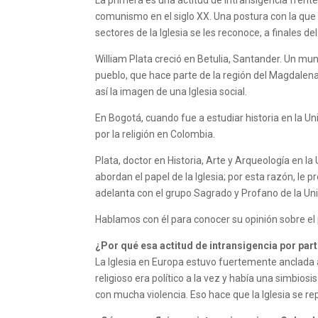
La primera es una actitud de intransigencia frente 
comunismo en el siglo XX. Una postura con la que 
sectores de la Iglesia se les reconoce, a finales d
William Plata creció en Betulia, Santander. Un mun
pueblo, que hace parte de la región del Magdalena
así la imagen de una Iglesia social.
En Bogotá, cuando fue a estudiar historia en la Uni
por la religión en Colombia.
Plata, doctor en Historia, Arte y Arqueología en l
abordan el papel de la Iglesia; por esta razón, le
adelanta con el grupo Sagrado y Profano de la Un
Hablamos con él para conocer su opinión sobre el 
¿Por qué esa actitud de intransigencia por parte
La Iglesia en Europa estuvo fuertemente anclada a 
religioso era político a la vez y había una simbi
con mucha violencia. Eso hace que la Iglesia se r