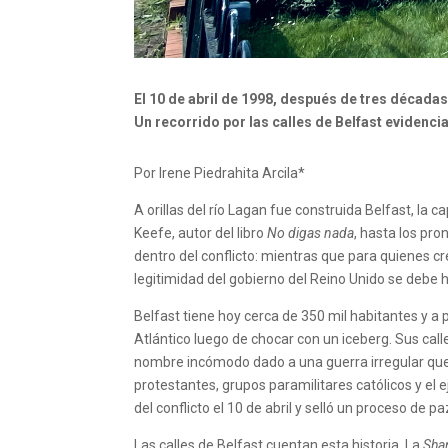
El 10 de abril de 1998, después de tres décadas 
Un recorrido por las calles de Belfast evidenci
Por Irene Piedrahita Arcila*
A orillas del río Lagan fue construida Belfast, la c
Keefe, autor del libro
No digas nada
, hasta los pro
dentro del conflicto: mientras que para quienes cre
legitimidad del gobierno del Reino Unido se debe h
Belfast tiene hoy cerca de 350 mil habitantes y a 
Atlántico luego de chocar con un iceberg. Sus call
nombre incómodo dado a una guerra irregular que s
protestantes, grupos paramilitares católicos y el e
del conflicto el 10 de abril y selló un proceso de 
Las calles de Belfast cuentan esta historia. La
Sha