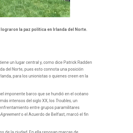
lograron la paz política en Irlanda del Norte.
ca tiene un lugar central y, como dice Patrick Radden
anda del Norte, pues esto connota una posición
rlanda, para los unionistas o quienes creen en la
aquel imponente barco que se hundió en el océano
 más intensos del siglo XX, los
Troubles,
un
 enfrentamiento entre grupos paramilitares
y Agreement
o el Acuerdo de Belfast, marcó el fin
s de la ciudad. En ella reposan marcas de