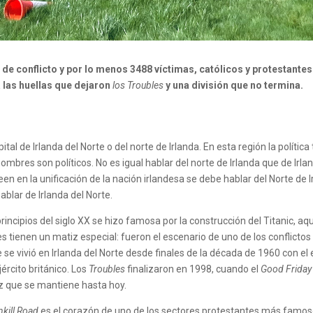
de conflicto y por lo menos 3488 víctimas, católicos y protestantes 
a las huellas que dejaron
los Troubles
y una división que no termina.
apital de Irlanda del Norte o del norte de Irlanda. En esta región la políti
nombres son políticos. No es igual hablar del norte de Irlanda que de Irl
en en la unificación de la nación irlandesa se debe hablar del Norte de I
ablar de Irlanda del Norte.
principios del siglo XX se hizo famosa por la construcción del Titanic, 
es tienen un matiz especial: fueron el escenario de uno de los conflictos
e vivió en Irlanda del Norte desde finales de la década de 1960 con el
jército británico. Los
Troubles
finalizaron en 1998, cuando el
Good Frida
paz que se mantiene hasta hoy.
nkill Road
es el corazón de uno de los sectores protestantes más famoso