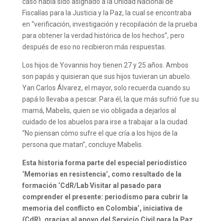
caso había sido asignado a la Unidad Nacional de
Fiscalías para la Justicia y la Paz, la cual se encontraba
en “verificación, investigación y recopilación de la prueba
para obtener la verdad histórica de los hechos”, pero
después de eso no recibieron más respuestas.
Los hijos de Yovannis hoy tienen 27 y 25 años. Ambos
son papás y quisieran que sus hijos tuvieran un abuelo.
Yan Carlos Álvarez, el mayor, solo recuerda cuando su
papá lo llevaba a pescar. Para él, la que más sufrió fue su
mamá, Mabelis, quien se vio obligada a dejarlos al
cuidado de los abuelos para irse a trabajar a la ciudad.
“No piensan cómo sufre el que cría a los hijos de la
persona que matan”, concluye Mabelis.
Esta historia forma parte del especial periodístico
‘Memorias en resistencia’, como resultado de la
formación ‘CdR/Lab Visitar al pasado para
comprender el presente: periodismo para cubrir la
memoria del conflicto en Colombia’, iniciativa de
(CdR), gracias al apoyo del Servicio Civil para la Paz