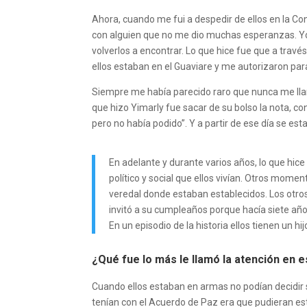
Ahora, cuando me fui a despedir de ellos en la Co
con alguien que no me dio muchas esperanzas. Yo
volverlos a encontrar. Lo que hice fue que a trav
ellos estaban en el Guaviare y me autorizaron para i
Siempre me había parecido raro que nunca me llam
que hizo Yimarly fue sacar de su bolso la nota, con
pero no había podido”. Y a partir de ese día se e
En adelante y durante varios años, lo que hice
político y social que ellos vivían. Otros mom
veredal donde estaban establecidos. Los ot
invitó a su cumpleaños porque hacía siete año
En un episodio de la historia ellos tienen un hij
¿Qué fue lo más le llamó la atención en 
Cuando ellos estaban en armas no podían decidir s
tenían con el Acuerdo de Paz era que pudieran est