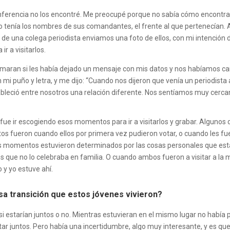
nferencia no los encontré. Me preocupé porque no sabía cómo encontrarl
 tenía los nombres de sus comandantes, el frente al que pertenecían
és de una colega periodista enviamos una foto de ellos, con mi intenci
r a visitarlos.
aran si les había dejado un mensaje con mis datos y nos habíamos caído
 mi puño y letra, y me dijo: “Cuando nos dijeron que venía un periodista a 
stableció entre nosotros una relación diferente. Nos sentíamos muy cerc
 fue ir escogiendo esos momentos para ir a visitarlos y grabar. Algunos
entos fueron cuando ellos por primera vez pudieron votar, o cuando les f
ros momentos estuvieron determinados por las cosas personales que 
s que no lo celebraba en familia. O cuando ambos fueron a visitar a la 
o y yo estuve ahí.
esa transición que estos jóvenes vivieron?
i estarían juntos o no. Mientras estuvieran en el mismo lugar no había
ar juntos. Pero había una incertidumbre, algo muy interesante, y es qu