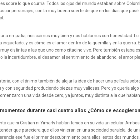
s sobre lo que ocurría. Todos los ojos del mundo estaban sobre Colombia
buscar personajes, con la muy buena suerte de que en los días que pasé a
al.
yo, una empatía, nos caímos muy bien y nos hablamos con honestidad. Lo
 inquietado, y es cómo es el amor dentro de la guerrilla y en la guerra
 muy distintas a las que uno como citadino vive. Pero también estaba
a incertidumbre, el desamor, el sentimiento de abandono, el amor pleno
historia, con el ánimo también de alejar la idea de hacer una película s
s y con seguridad produciendo piezas muy valiosas. Pero yo quería alg
menzaron una vida desde cero, ya juntos, muy distinta a la que habían 
 momentos durante casi cuatro años ¿Cómo se escogieron 
nta que ni Cristian ni Yimarly habían tenido en su vida un celular. Ambo
 entender que pareciera que ellos vinieran en una sociedad paralela, de 
rencia ese fue el primer descubrimiento para ellos: estos dos mundos.