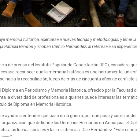
e memoria histórica, acercarse a nuevas teorías y metodologías, y tener la
a Patricia Rendón y Yhoban Camilo Hernández, al referirse a su experienc
ia de prensa del Instituto Popular de Capacitación (IPC), considera 
 necesario reconocer que la memoria histórica es una herramienta, un en
aso hacia la reconciliación, luego de más de cincuenta años de conflicto
el Diploma en Periodismo y Memoria Histórica, ofrecido por la Facultad
nta la diversidad de profesionales a quienes puede interesar las temá
título de Diploma en Memoria Histórica.
de ayudar a entender qué pasó en la guerra, por qué pasó y cómo podemo
, organización que defiende los Derechos Humanos en Antioquia, el Di
flictos, las luchas sociales y las resistencias. Dice Hernández: “Este c
ición”.