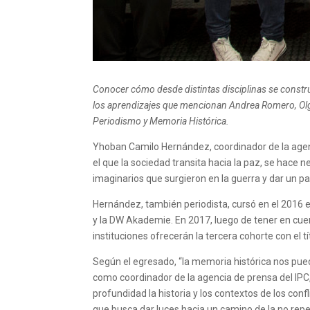
Conocer cómo desde distintas disciplinas se construy
los aprendizajes que mencionan Andrea Romero, Olg
Periodismo y Memoria Histórica.
Yhoban Camilo Hernández, coordinador de la agenc
el que la sociedad transita hacia la paz, se hace
imaginarios que surgieron en la guerra y dar un p
Hernández, también periodista, cursó en el 2016 
y la DW Akademie. En 2017, luego de tener en cue
instituciones ofrecerán la tercera cohorte con el 
Según el egresado, “la memoria histórica nos pue
como coordinador de la agencia de prensa del IPC
profundidad la historia y los contextos de los con
que busca dar luces hacia un camino de la no repet