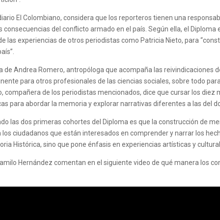
 diario El Colombiano, considera que los reporteros tienen una responsa
 consecuencias del conflicto armado en el país. Según ella, el Diploma
de las experiencias de otros periodistas como Patricia Nieto, para “const
aís”.
a de Andrea Romero, antropóloga que acompaña las reivindicaciones d
inente para otros profesionales de las ciencias sociales, sobre todo par
o, compañera de los periodistas mencionados, dice que cursar los die
para abordar la memoria y explorar narrativas diferentes a las del dolor,
ado las dos primeras cohortes del Diploma es que la construcción de 
ra los ciudadanos que están interesados en comprender y narrar los hecho
a Histórica, sino que pone énfasis en experiencias artísticas y cultur
milo Hernández comentan en el siguiente video de qué manera los con