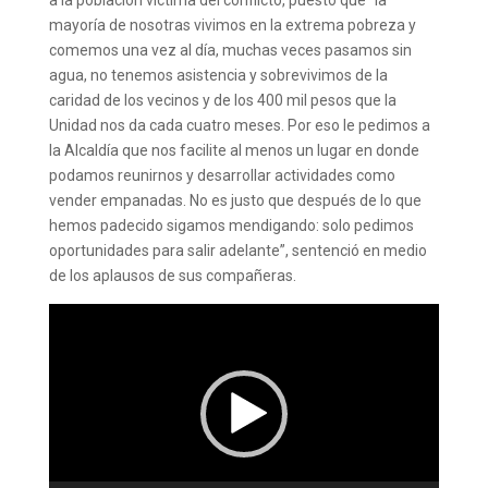
a la población víctima del conflicto, puesto que “la
mayoría de nosotras vivimos en la extrema pobreza y
comemos una vez al día, muchas veces pasamos sin
agua, no tenemos asistencia y sobrevivimos de la
caridad de los vecinos y de los 400 mil pesos que la
Unidad nos da cada cuatro meses. Por eso le pedimos a
la Alcaldía que nos facilite al menos un lugar en donde
podamos reunirnos y desarrollar actividades como
vender empanadas. No es justo que después de lo que
hemos padecido sigamos mendigando: solo pedimos
oportunidades para salir adelante”, sentenció en medio
de los aplausos de sus compañeras.
Reproductor
de
vídeo