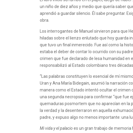
un niño de diez años y medio que quería saber qué
aprendió a guardar silencio. Él sabe preguntar. Exi
obra.
Los interrogantes de Manuel sirvieron para que Hel
hiladas sobre el lienzo enlutado que hoy guarda in
que tuvo un final inmerecido. Fue así como la hist
estaba el deber de contar lo ocurrido con su padre
crimen que fue declarado de lesa humanidad en e
responsabilizó al Estado colombiano tres década
“Las palabras constituyen lo esencial de mí mismo”
Uran y Ana María Bidegain, asumió la narración con
manera como el Estado intentó ocultar el crimen
una segunda necropsia para confirmar “que fue ej
quemaduras posmortem que no aparecían en la pri
la verdad y la desenterraron en aquella exhumació
padre, y expuso algo no menos importante: una lu
Mi vida y el palacio
es un gran trabajo de memoria h