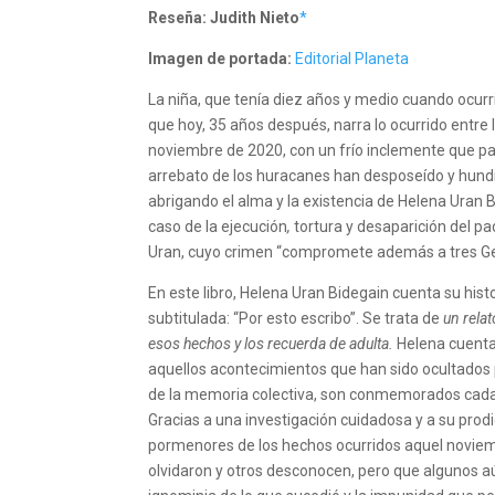
Reseña: Judith Nieto
*
Imagen de portada:
Editorial Planeta
La niña, que tenía diez años y medio cuando ocurr
que hoy, 35 años después, narra lo ocurrido entre l
noviembre de 2020, con un frío inclemente que pad
arrebato de los huracanes han desposeído y hundi
abrigando el alma y la existencia de Helena Uran 
caso de la ejecución
,
tortura y desaparición del pa
Uran, cuyo crimen “compromete además a tres Gen
En este libro, Helena Uran Bidegain cuenta su histo
subtitulada: “Por esto escribo”. Se trata de
un relat
esos hechos y los recuerda de adulta.
Helena cuenta
aquellos acontecimientos que han sido ocultados po
de la memoria colectiva, son conmemorados cada 
Gracias a una investigación cuidadosa y a su prod
pormenores de los hechos ocurridos aquel noviem
olvidaron y otros desconocen, pero que algunos a