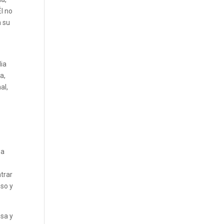
Él no
n su
lia
a,
al,
 a
trar
oso y
osa y