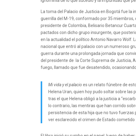
ignominia de lo que sucedió y la impunidad que per
La toma del Palacio de Justicia en Bogotá fue la 
guerrilla del M-19, conformado por 35 miembros, cu
presidente de Colombia, Belisario Betancur Cuart
pactados con dicho grupo insurgente, que posteriorm
en la actualidad el político Antonio Navarro Wolf. 
nacional que entró al palacio con un numeroso gr
guerra durante una prolongada jornada que convir
del presidente de la Corte Suprema de Justicia, A
fuego, llamado que fue desatendido, ocasionando
Mi vida y el palacio
es un relato fúnebre de esto
Helena Uran, quien hoy pudo soltar sobre las p
tras el que Helena obligó a la justicia a “esca
lo contrario, las mentiras que han corrido sob
persistencia de esta hija que no tuvo fuerzas p
ver esclarecido el crimen de Estado cometido
El libro inició su rumbo en el papel, luego de habe