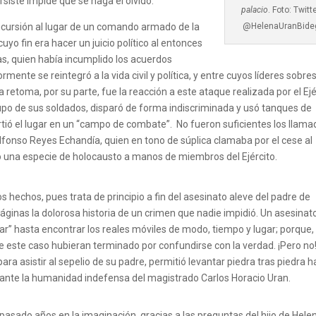
siste impide que se haga el olvido.
palacio
. Foto: Twitt
incursión al lugar de un comando armado de la
@HelenaUranBide
yo fin era hacer un juicio político al entonces
as, quien había incumplido los acuerdos
ente se reintegró a la vida civil y política, y entre cuyos líderes sobre
La retoma, por su parte, fue la reacción a este ataque realizada por el Ejé
upo de sus soldados, disparó de forma indiscriminada y usó tanques de
tió el lugar en un “campo de combate”. No fueron suficientes los llam
lfonso Reyes Echandía, quien en tono de súplica clamaba por el cese al
 una especie de holocausto a manos de miembros del Ejército.
s hechos, pues trata de principio a fin del asesinato aleve del padre de
áginas la dolorosa historia de un crimen que nadie impidió. Un asesinat
rbar” hasta encontrar los reales móviles de modo, tiempo y lugar; porque,
re este caso hubieran terminado por confundirse con la verdad. ¡Pero no
ara asistir al sepelio de su padre, permitió levantar piedra tras piedra 
 ante la humanidad indefensa del magistrado Carlos Horacio Uran.
r pasado años en la imaginación, gracias a las preguntas del hijo de Hele