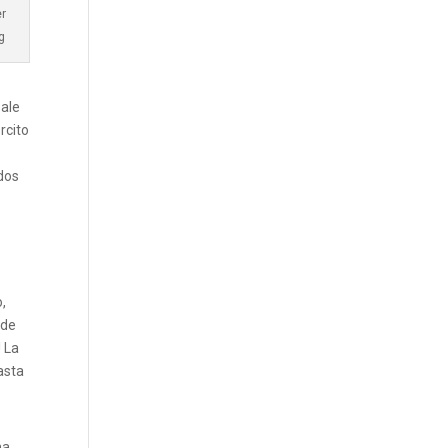
er
g
sale
rcito
ados
o,
 de
! La
hasta
na,