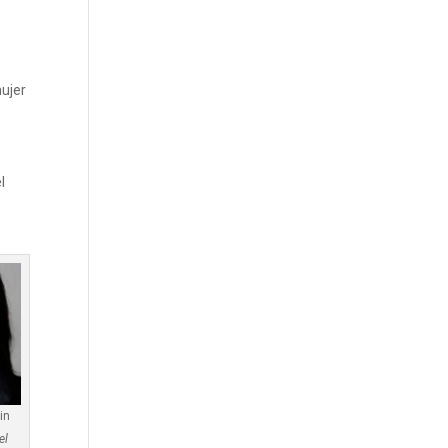
mujer
l
in
el