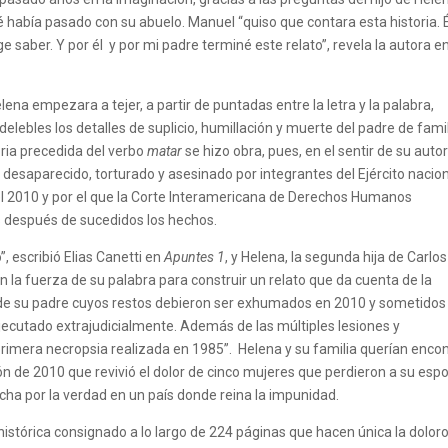
 había pasado con su abuelo. Manuel “quiso que contara esta historia. 
ge saber. Y por él y por mi padre terminé este relato”, revela la autora e
ena empezara a tejer, a partir de puntadas entre la letra y la palabra,
delebles los detalles de suplicio, humillación y muerte del padre de fami
oria precedida del verbo
matar
se hizo obra, pues, en el sentir de su autor
 desaparecido, torturado y asesinado por integrantes del Ejército nacion
l 2010 y por el que la Corte Interamericana de Derechos Humanos
s después de sucedidos los hechos.
, escribió Elias Canetti en
Apuntes 1
, y Helena, la segunda hija de Carlos
 la fuerza de su palabra para construir un relato que da cuenta de la
 de su padre cuyos restos debieron ser exhumados en 2010 y sometidos
ecutado extrajudicialmente. Además de las múltiples lesiones y
mera necropsia realizada en 1985”. Helena y su familia querían encon
n de 2010 que revivió el dolor de cinco mujeres que perdieron a su esp
cha por la verdad en un país donde reina la impunidad.
istórica consignado a lo largo de 224 páginas que hacen única la dolor