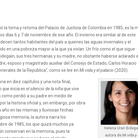
ió la toma y retoma del Palacio de Justicia de Colombia en 1985, es la 
os días 6 y 7 de noviembre de ese año. El invierno era similar al de este
ecen tantos habitantes del país a quienes las aguas invernales y el
do en una pobreza mayor a la que ya vivían. Un frío como el que sigue
Bidegain, sus tres hermanas y su madre, no obstante haberse aclarado e
dre, esposo y magistrado auxiliar del Consejo de Estado, Carlos Horacio
erales de la República”, como se lee en
Mi vida y el palacio
(2020).
ria en diez capítulos y una nota final,
o que inicia en el silencio de la niña que
vive
 como perdió a su padre en medio de
r la historia oficial y, sin embargo, por obra
año en las mismas y lluviosas fechas.
igiosa memoria, la autora narra los
bre de 1985, los que quizá muchos ya
Helena Uran Bidega
ún conservan en la memoria, pues la
autora de
Mi vida y 