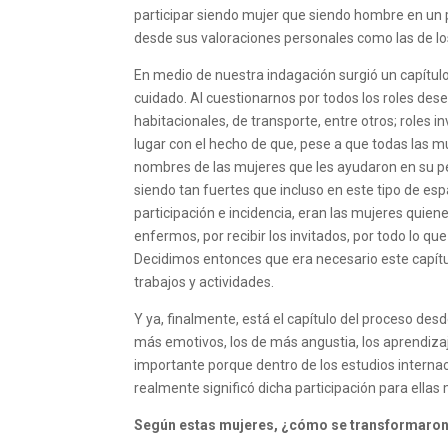
participar siendo mujer que siendo hombre en un p
desde sus valoraciones personales como las de lo
En medio de nuestra indagación surgió un capítul
cuidado. Al cuestionarnos por todos los roles dese
habitacionales, de transporte, entre otros; roles i
lugar con el hecho de que, pese a que todas las mu
nombres de las mujeres que les ayudaron en su 
siendo tan fuertes que incluso en este tipo de espa
participación e incidencia, eran las mujeres quien
enfermos, por recibir los invitados, por todo lo 
Decidimos entonces que era necesario este capítu
trabajos y actividades.
Y ya, finalmente, está el capítulo del proceso de
más emotivos, los de más angustia, los aprendizaj
importante porque dentro de los estudios internac
realmente significó dicha participación para ella
Según estas mujeres, ¿cómo se transformaron 