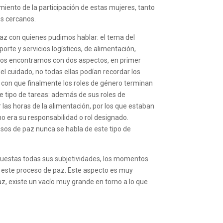
miento de la participación de estas mujeres, tanto
os cercanos.
paz con quienes pudimos hablar: el tema del
orte y servicios logísticos, de alimentación,
quí nos encontramos con dos aspectos, en primer
el cuidado, no todas ellas podían recordar los
con que finalmente los roles de género terminan
ese tipo de tareas: además de sus roles de
 las horas de la alimentación, por los que estaban
no era su responsabilidad o rol designado.
esos de paz nunca se habla de este tipo de
n puestas todas sus subjetividades, los momentos
n este proceso de paz. Este aspecto es muy
az, existe un vacío muy grande en torno a lo que