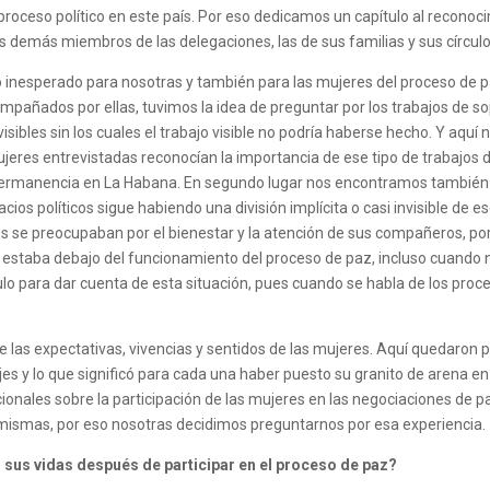
roceso político en este país. Por eso dedicamos un capítulo al reconoci
s demás miembros de las delegaciones, las de sus familias y sus círcul
o inesperado para nosotras y también para las mujeres del proceso de 
mpañados por ellas, tuvimos la idea de preguntar por los trabajos de sop
nvisibles sin los cuales el trabajo visible no podría haberse hecho. Y a
jeres entrevistadas reconocían la importancia de ese tipo de trabajos d
permanencia en La Habana. En segundo lugar nos encontramos también 
cios políticos sigue habiendo una división implícita o casi invisible de 
es se preocupaban por el bienestar y la atención de sus compañeros, por
que estaba debajo del funcionamiento del proceso de paz
, incluso cuando 
lo para dar cuenta de esta situación, pues cuando se habla de los proc
sde las expectativas, vivencias y sentidos de las mujeres. Aquí quedaro
es y lo que significó para cada una haber puesto su granito de arena e
ionales sobre la participación de las mujeres en las negociaciones de p
s mismas, por eso nosotras decidimos preguntarnos por esa experiencia.
sus vidas después de participar en el proceso de paz?