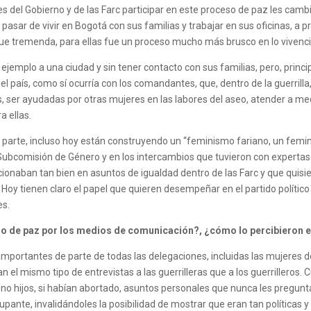
s del Gobierno y de las Farc participar en este proceso de paz les cam
 pasar de vivir en Bogotá con sus familias y trabajar en sus oficinas, a
fue tremenda, para ellas fue un proceso mucho más brusco en lo vivenci
r ejemplo a una ciudad y sin tener contacto con sus familias, pero, pri
 país, como sí ocurría con los comandantes, que, dentro de la guerrill
ser ayudadas por otras mujeres en las labores del aseo, atender a me
a ellas.
arte, incluso hoy están construyendo un “feminismo fariano, un femini
Subcomisión de Género y en los intercambios que tuvieron con expertas n
ionaban tan bien en asuntos de igualdad dentro de las Farc y que quisi
. Hoy tienen claro el papel que quieren desempeñar en el partido políti
es.
o de paz por los medios de comunicación?, ¿cómo lo percibieron e
importantes de parte de todas las delegaciones, incluidas las mujeres de
 el mismo tipo de entrevistas a las guerrilleras que a los guerrilleros.
o no hijos, si habían abortado, asuntos personales que nunca les preg
cupante, invalidándoles la posibilidad de mostrar que eran tan política