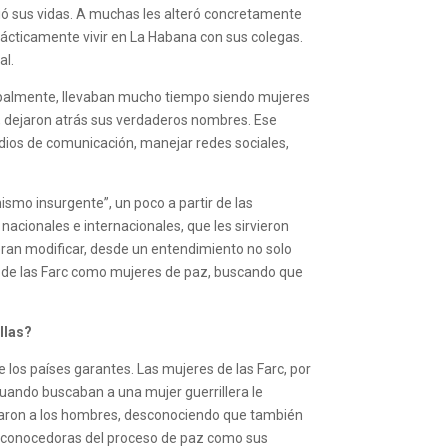
bió sus vidas. A muchas les alteró concretamente
 prácticamente vivir en La Habana con sus colegas.
al.
ncipalmente, llevaban mucho tiempo siendo mujeres
a, dejaron atrás sus verdaderos nombres. Ese
dios de comunicación, manejar redes sociales,
smo insurgente”, un poco a partir de las
acionales e internacionales, que les sirvieron
eran modificar, desde un entendimiento no solo
co de las Farc como mujeres de paz, buscando que
llas?
 los países garantes. Las mujeres de las Farc, por
 Cuando buscaban a una mujer guerrillera le
untaron a los hombres, desconociendo que también
s y conocedoras del proceso de paz como sus