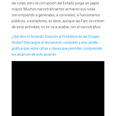
las rutas, pero la corrupción del Estado juega un papel
mayor. Muchos narcotraficantes armaron sus rutas
corrompiendo a generales, a coroneles, a funcionarios
públicos, a senadores; es decir, aunque las Farc se retiren
de esta actividad, no se va a acabar con el narcotráfico.
¿Qué dice el Acuerdo Solución al Problema de las Drogas
Ilícitas? Descargue el documento completo y una cartilla
gráfica que reúne cifras y claves que permiten comprender
los alcances de este acuerdo.