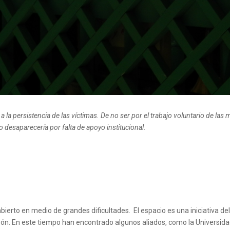
 la persistencia de las víctimas. De no ser por el trabajo voluntario de las
desaparecería por falta de apoyo institucional.
bierto en medio de grandes dificultades. El espacio es una iniciativa de
són. En este tiempo han encontrado algunos aliados, como la Universida