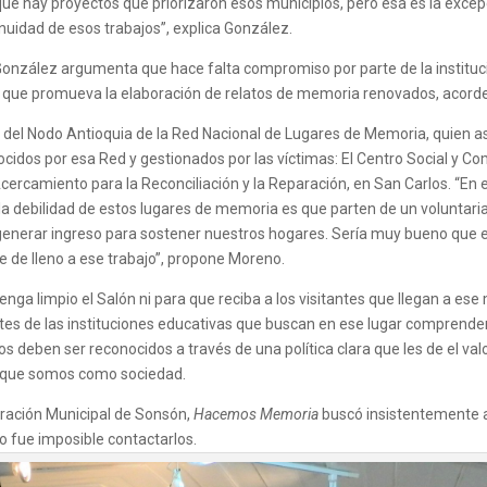
ue hay proyectos que priorizaron esos municipios, pero esa es la excep
nuidad de esos trabajos”, explica González.
González argumenta que hace falta compromiso por parte de la instituc
que promueva la elaboración de relatos de memoria renovados, acordes a
 del Nodo Antioquia de la Red Nacional de Lugares de Memoria, quien 
idos por esa Red y gestionados por las víctimas: El Centro Social y Co
Acercamiento para la Reconciliación y la Reparación, en San Carlos. “
a debilidad de estos lugares de memoria es que parten de un voluntar
erar ingreso para sostener nuestros hogares. Sería muy bueno que el 
 de lleno a ese trabajo”, propone Moreno.
ga limpio el Salón ni para que reciba a los visitantes que llegan a ese m
ntes de las instituciones educativas que buscan en ese lugar comprende
os deben ser reconocidos a través de una política clara que les de el v
o que somos como sociedad.
stración Municipal de Sonsón,
Hacemos Memoria
buscó insistentemente al
o fue imposible contactarlos.