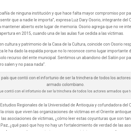
ñía de ninguna institución y que hace falta mayor compromiso por part
tir que a nadie le importa”, expresa Luz Dary Osorio, integrante del C
mantener abierto este lugar de memoria. Osorio agrega que no ve interé
apertura en 2015, cuando una de las aulas fue cedida a las víctimas.
en cultura y patrimonio de la Casa de la Cultura, coincide con Osorio re
blica le ha dado la espalda porque no lo reconoce como lugar importante 
 solo recurso del ente municipal. Sentimos un abandono del Salón por p
ero salen y no pasa nada”.
e contó con el infortunio de ser la trinchera de todos los actores armados que 
e Estudios Regionales de la Universidad de Antioquia y cofundadora del 
ja la crisis que viven las organizaciones de víctimas en el Oriente antio
n las asociaciones de víctimas, ¿cómo leer estas coyunturas que son
y Paz, ¿qué pasó que hoy no hay un fortalecimiento de verdad de las aso