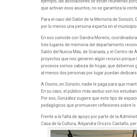
ejemplo, las asociaciones se están reuniendo porq
que activan esos asuntos, no se garantiza la conti
Para el caso del Salón de la Memoria de Sonsón, 
por lo menos una persona experta en el municipio 
En eso coincide con Sandra Moreno, coordinadora
tres lugares de memoria del departamento reconoc
Salón del Nunca Más, de Granada, y el Centro de 
proyectos que nos generen algún recurso porque l
procesos somos cabeza de hogar, que debemos gen
al menos dos personas por lugar puedan dedicarse
A Osorio, en Sonsón, nadie le paga para que manten
En su caso, el público más asiduo son los estudia
Por eso, González sugiere que este tipo de espaci
pedagógicos que promueven reflexiones sobre l
Frente a la falta de apoyo por parte de la Admini
Casa de la Cultura, Alejandra Orozco Castaño, per