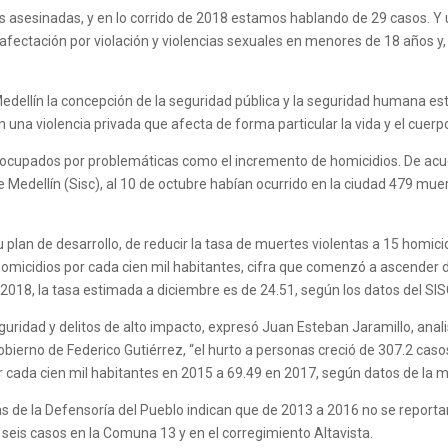
 asesinadas, y en lo corrido de 2018 estamos hablando de 29 casos. Y 
a afectación por violación y violencias sexuales en menores de 18 años
 Medellín la concepción de la seguridad pública y la seguridad humana 
en una violencia privada que afecta de forma particular la vida y el cuerp
ocupados por problemáticas como el incremento de homicidios. De acu
de Medellín (Sisc), al 10 de octubre habían ocurrido en la ciudad 479 mue
u plan de desarrollo, de reducir la tasa de muertes violentas a 15 homici
3 homicidios por cada cien mil habitantes, cifra que comenzó a ascende
2018, la tasa estimada a diciembre es de 24.51, según los datos del SIS
eguridad y delitos de alto impacto, expresó Juan Esteban Jaramillo, an
 gobierno de Federico Gutiérrez, “el hurto a personas creció de 307.2 cas
or cada cien mil habitantes en 2015 a 69.49 en 2017, según datos de la
as de la Defensoría del Pueblo indican que de 2013 a 2016 no se report
 seis casos en la Comuna 13 y en el corregimiento Altavista.