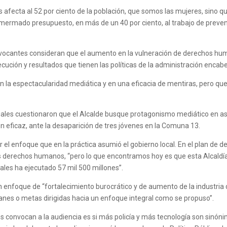
os afecta al 52 por ciento de la población, que somos las mujeres, sino
a mermado presupuesto, en más de un 40 por ciento, al trabajo de preven
ocantes consideran que el aumento en la vulneración de derechos human
ución y resultados que tienen las políticas de la administración encab
n la espectacularidad mediática y en una eficacia de mentiras, pero qu
ciales cuestionaron que el Alcalde busque protagonismo mediático en as
 eficaz, ante la desaparición de tres jóvenes en la Comuna 13.
 el enfoque que en la práctica asumió el gobierno local. En el plan de de
os derechos humanos, “pero lo que encontramos hoy es que esta Alcaldí
ales ha ejecutado 57 mil 500 millones”.
 enfoque de “fortalecimiento burocrático y de aumento de la industria d
planes o metas dirigidas hacia un enfoque integral como se propuso”.
 convocan a la audiencia es si más policía y más tecnología son sinónim