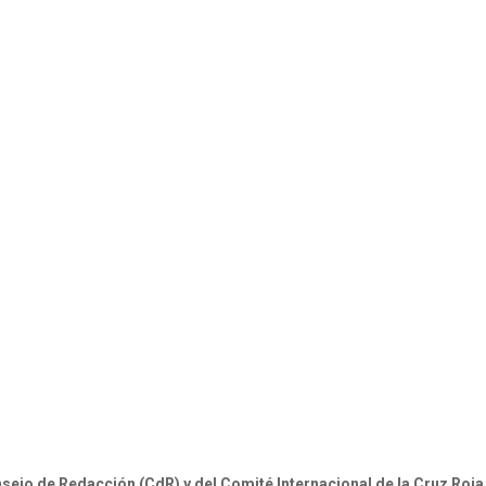
nsejo de Redacción (CdR) y del Comité Internacional de la Cruz Roja