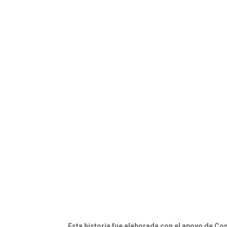
Esta historia fue elaborada con el apoyo de Co