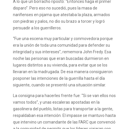
A lo que un borracho ripostó: “Entonces haga el primer
disparo”. Pero eso no sucedió, pues la masa de
nariñenses en pijama que atestaba la plaza, armados
con piedras y palos, no dio su brazo a torcer y logró
persuadir a los guerrilleros.
“Fue una escena muy particular y conmovedora porque
era la unión de toda una comunidad para defender su
integridad y sus intereses”, rememora John Fredy. Esa
noche las personas que eran buscadas durmieron en
lugares distintos a su vivienda, para evitar que se los
llevaran en la madrugada. De esa manera consiguieron
posponer las intenciones de la guerrilla hasta el día
siguiente, cuando se presentó una situación similar.
La consigna para hacerles frente fue: “Si se van ellos nos
vamos todos”, y unas escaleras apostadas en la
gasolinera del pueblo, listas para transportar a la gente,
respaldaban esa intención. El impasse se mantuvo hasta
que intervino un comandante de las FARC que convenció
a la comunidad de permitir que los líderes viajaran con