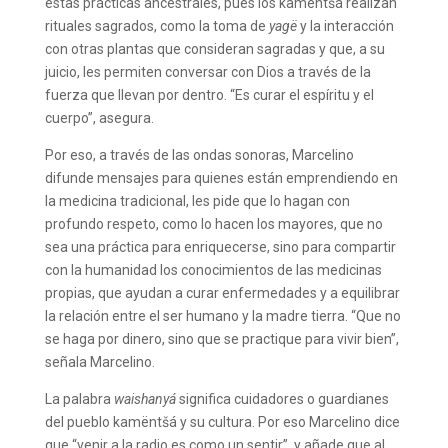
estas prácticas ancestrales, pues los kamëntšá realizan
rituales sagrados, como la toma de
yagë
y la interacción
con otras plantas que consideran sagradas y que, a su
juicio, les permiten conversar con Dios a través de la
fuerza que llevan por dentro. “Es curar el espíritu y el
cuerpo”, asegura.
Por eso, a través de las ondas sonoras, Marcelino
difunde mensajes para quienes están emprendiendo en
la medicina tradicional, les pide que lo hagan con
profundo respeto, como lo hacen los mayores, que no
sea una práctica para enriquecerse, sino para compartir
con la humanidad los conocimientos de las medicinas
propias, que ayudan a curar enfermedades y a equilibrar
la relación entre el ser humano y la madre tierra. “Que no
se haga por dinero, sino que se practique para vivir bien”,
señala Marcelino.
La palabra
waishanyá
significa cuidadores o guardianes
del pueblo kamëntšá y su cultura. Por eso Marcelino dice
que “venir a la radio es como un sentir”, y añade que al