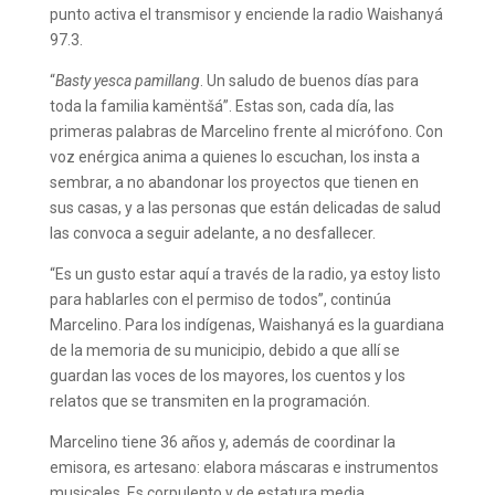
punto activa el transmisor y enciende la radio Waishanyá
97.3.
“
Basty yesca pamillang
. Un saludo de buenos días para
toda la familia kamëntšá”. Estas son, cada día, las
primeras palabras de Marcelino frente al micrófono. Con
voz enérgica anima a quienes lo escuchan, los insta a
sembrar, a no abandonar los proyectos que tienen en
sus casas, y a las personas que están delicadas de salud
las convoca a seguir adelante, a no desfallecer.
“Es un gusto estar aquí a través de la radio, ya estoy listo
para hablarles con el permiso de todos”, continúa
Marcelino. Para los indígenas, Waishanyá es la guardiana
de la memoria de su municipio, debido a que allí se
guardan las voces de los mayores, los cuentos y los
relatos que se transmiten en la programación.
Marcelino tiene 36 años y, además de coordinar la
emisora, es artesano: elabora máscaras e instrumentos
musicales. Es corpulento y de estatura media,