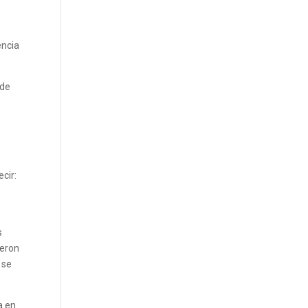
encia
 de
cir:
s
jeron
 se
a en