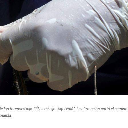
de los forenses dijo: “Él es mi hijo. Aquí está”. La afirmación cortó el camino
spuesta.