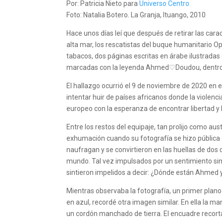
Por: Patricia Nieto para
Universo Centro
Foto: Natalia Botero. La Granja, Ituango, 2010
Hace unos días leí que después de retirar las car
alta mar, los rescatistas del buque humanitario O
tabacos, dos páginas escritas en árabe ilustradas 
marcadas con la leyenda Ahmed♡Doudou, dentro 
El hallazgo ocurrió el 9 de noviembre de 2020 en e
intentar huir de países africanos donde la violenci
europeo con la esperanza de encontrar libertad y 
Entre los restos del equipaje, tan prolijo como au
exhumación cuando su fotografía se hizo pública e
naufragan y se convirtieron en las huellas de dos
mundo. Tal vez impulsados por un sentimiento simil
sintieron impelidos a decir: ¿Dónde están Ahmed
Mientras observaba la fotografía, un primer plan
en azul, recordé otra imagen similar. En ella la ma
un cordón manchado de tierra. El encuadre recorta