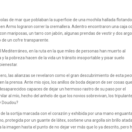
acolas de mar que poblaban la superficie de una mochila hallada flotand
pen Arms lograron correr la cremallera. Adentro encontraron una caja c
con mariposas, un tarro con jabón, algunas prendas de vestir y dos argol
de un cofre transparente.
l Mediterráneo, en la ruta en la que miles de personas han muerto al
a y la pobreza hacen de la vida un tránsito insoportable y pisar suelo
bienestar.
stero, las alianzas se revelaron como el gran descubrimiento de esta pec
n la prensa. Ante mis ojos, los anillos de boda dejaron de ser cosas qu
 desaparecidos capaces de dejar un hermoso rastro de su paso por el
ar al mío, hecho del anhelo de que los novios sobrevivan, los tripulant
 y Doudou?
o de la sortija marcada con el corazón y exhibida por una mano enguant
no, protegida por un guante de látex, sostiene una argolla sin brillo atad
 la imagen hasta el punto de no dejar ver más que lo ya descrito, pero 