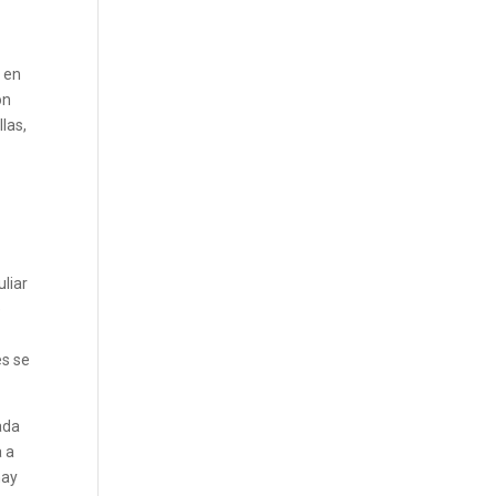
o en
on
las,
uliar
e
es se
ada
a a
hay