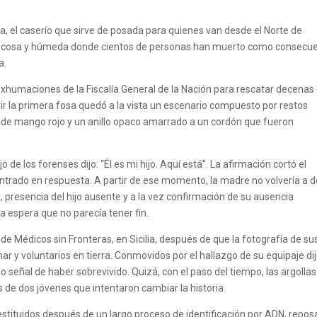
nja, el caserío que sirve de posada para quienes van desde el Norte de
a rocosa y húmeda donde cientos de personas han muerto como consecu
a.
 exhumaciones de la Fiscalía General de la Nación para rescatar decenas
r la primera fosa quedó a la vista un escenario compuesto por restos
 de mango rojo y un anillo opaco amarrado a un cordón que fueron
o de los forenses dijo: “Él es mi hijo. Aquí está”. La afirmación cortó el
ontrado en respuesta. A partir de ese momento, la madre no volvería a de
, presencia del hijo ausente y a la vez confirmación de su ausencia
na espera que no parecía tener fin.
 Médicos sin Fronteras, en Sicilia, después de que la fotografía de su
mar y voluntarios en tierra. Conmovidos por el hallazgo de su equipaje di
o señal de haber sobrevivido. Quizá, con el paso del tiempo, las argollas
de dos jóvenes que intentaron cambiar la historia.
estituidos después de un largo proceso de identificación por ADN, repos