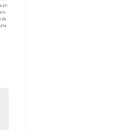
da en
nero
a de
 una