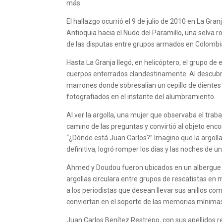
más.
El hallazgo ocurrió el 9 de julio de 2010 en La Gra
Antioquia hacia el Nudo del Paramillo, una selv
de las disputas entre grupos armados en Colombi
Hasta La Granja llegó, en helicóptero, el grupo de
cuerpos enterrados clandestinamente. Al descubri
marrones donde sobresalían un cepillo de dientes
fotografiados en el instante del alumbramiento.
Al ver la argolla, una mujer que observaba el trabaj
camino de las preguntas y convirtió al objeto enc
“¿Dónde está Juan Carlos?” Imagino que la argolla
definitiva, logró romper los días y las noches de u
Ahmed y Doudou fueron ubicados en un albergue de
argollas circulara entre grupos de rescatistas en 
a los periodistas que desean llevar sus anillos com
conviertan en el soporte de las memorias mínimas 
Juan Carlos Benítez Restrepo, con sus apellidos r