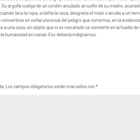
ivo. Su argolla cuelga de un cordón anudado al cuello de su madre; acuna
uando lava la ropa, ordeña la vaca, desgrana el maíz o arrulla a un ter
e convertirse en señal universal del peligro que corremos, en la evidenci
a a una cosa; un objeto que si es rescatado se convierte en la huella de
e la humanidad en ruinas. Eso debería indignarnos.
da.
Los campos obligatorios están marcados con
*