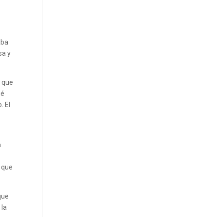
aba
sa y
a que
ué
. El
a
s
a que
que
 la