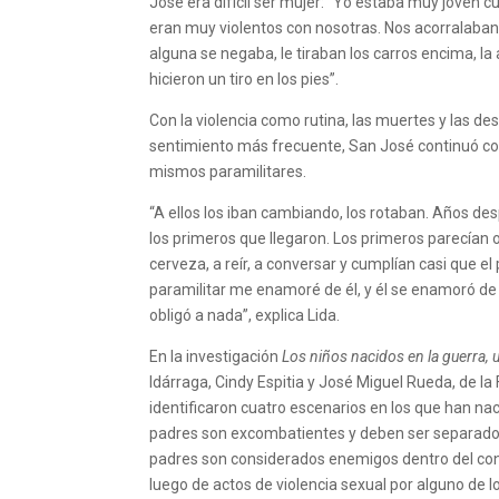
José era difícil ser mujer: “Yo estaba muy joven 
eran muy violentos con nosotras. Nos acorralaban
alguna se negaba, le tiraban los carros encima, 
hicieron un tiro en los pies”.
Con la violencia como rutina, las muertes y las d
sentimiento más frecuente, San José continuó cons
mismos paramilitares.
“A ellos los iban cambiando, los rotaban. Años d
los primeros que llegaron. Los primeros parecían
cerveza, a reír, a conversar y cumplían casi que e
paramilitar me enamoré de él, y él se enamoró de 
obligó a nada”, explica Lida.
En la investigación
Los niños nacidos en la guerra, 
Idárraga, Cindy Espitia y José Miguel Rueda, de la
identificaron cuatro escenarios en los que han na
padres son excombatientes y deben ser separados
padres son considerados enemigos dentro del confl
luego de actos de violencia sexual por alguno de los