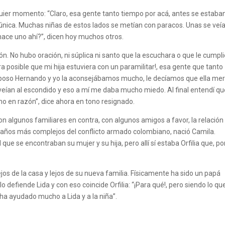
quier momento: “Claro, esa gente tanto tiempo por acá, antes se estaba
 única. Muchas niñas de estos lados se metían con paracos. Unas se veí
hace uno ahí?”, dicen hoy muchos otros.
ión. No hubo oración, ni súplica ni santo que la escuchara o que le cumpl
 posible que mi hija estuviera con un paramilitar!, esa gente que tanto
poso Hernando y yo la aconsejábamos mucho, le decíamos que ella mer
 veían al escondido y eso a mí me daba mucho miedo. Al final entendí q
no en razón”, dice ahora en tono resignado.
 algunos familiares en contra, con algunos amigos a favor, la relación
os años más complejos del conflicto armado colombiano, nació Camila.
l que se encontraban su mujer y su hija, pero allí sí estaba Orfilia que, po
os de la casa y lejos de su nueva familia. Físicamente ha sido un papá
o defiende Lida y con eso coincide Orfilia: “¡Para qué!, pero siendo lo qu
a ayudado mucho a Lida y a la niña”.