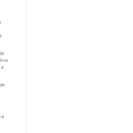
a
a
ido
él no
o a
 de
e
a a