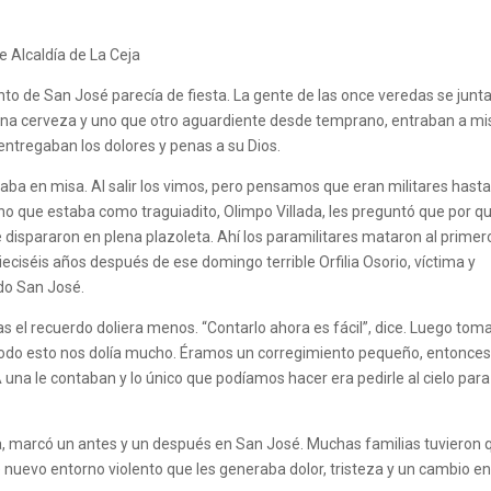
e Alcaldía de La Ceja
to de San José parecía de fiesta. La gente de las once veredas se junt
una cerveza y uno que otro aguardiente desde temprano, entraban a mi
entregaban los dolores y penas a su Dios.
staba en misa. Al salir los vimos, pero pensamos que eran militares hast
 que estaba como traguiadito, Olimpo Villada, les preguntó que por q
 dispararon en plena plazoleta. Ahí los paramilitares mataron al primero
eciséis años después de ese domingo terrible Orfilia Osorio, víctima y
ado San José.
ras el recuerdo doliera menos. “Contarlo ahora es fácil”, dice. Luego tom
 todo esto nos dolía mucho. Éramos un corregimiento pequeño, entonce
 una le contaban y lo único que podíamos hacer era pedirle al cielo par
a, marcó un antes y un después en San José. Muchas familias tuvieron 
e nuevo entorno violento que les generaba dolor, tristeza y un cambio en