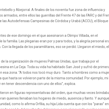
ntebello y Abejorral. A finales de los noventa fue zona de influencia y
s armados, entre ellos las guerrillas del Frente 47 de las FARC y del Fre
es de las Autodefensas Campesinas de Córdoba y Urabá (ACCU), el Bloque
tes de ese domingo en el que asesinaron a Olimpo Villada, en el
la familia. Las plegarias eran por y para todos, y la alegría personal er
on la llegada de los paramilitares, eso se perdió. Llegaron el miedo, e
e de la organización de mujeres Palmas Unidas, que trabaja por el
mpesina en La Ceja. Toda su vida ha habitado San José y sufrió de primer
 en esa zona. “A todos nos tocó muy duro. Tanto a hombres como a muje
 que hasta se volvieron parte de la misma comunidad. Por ejemplo, mi h
 en tener descendencia con uno de ellos”, explica.
rtieron en figuras representativas del orden, que muchas veces brindab
ran quienes llenaban los hogares de miedo, ausencia y llanto. Y aunqu
idad, como lo afirma Orfilia, su hija Lida cuenta que con los “paras” e