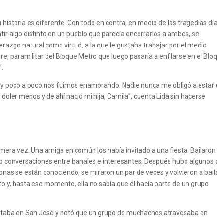
u historia es diferente. Con todo en contra, en medio de las tragedias dia
ntir algo distinto en un pueblo que parecía encerrarlos a ambos, se
erazgo natural como virtud, a la que le gustaba trabajar por el medio
gre, paramilitar del Bloque Metro que luego pasaría a enfilarse en el Blo
’.
n y poco a poco nos fuimos enamorando. Nadie nunca me obligó a estar
a doler menos y de ahí nació mi hija, Camila”, cuenta Lida sin hacerse
rimera vez. Una amiga en común los había invitado a una fiesta. Bailaron
do conversaciones entre banales e interesantes. Después hubo algunos 
onas se están conociendo, se miraron un par de veces y volvieron a baila
to y, hasta ese momento, ella no sabía que él hacía parte de un grupo
a estaba en San José y notó que un grupo de muchachos atravesaba en