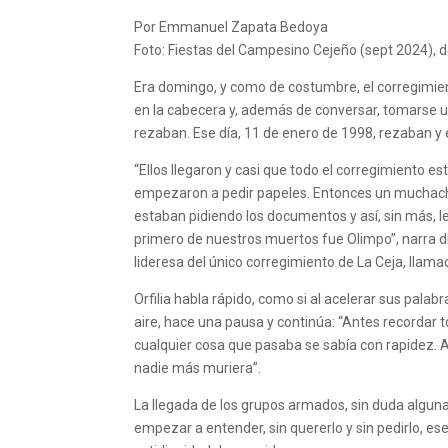
Por Emmanuel Zapata Bedoya
Foto: Fiestas del Campesino Cejeño (sept 2024), d
Era domingo, y como de costumbre, el corregimien
en la cabecera y, además de conversar, tomarse 
rezaban. Ese día, 11 de enero de 1998, rezaban y 
“Ellos llegaron y casi que todo el corregimiento e
empezaron a pedir papeles. Entonces un muchacho
estaban pidiendo los documentos y así, sin más, le
primero de nuestros muertos fue Olimpo”, narra di
lideresa del único corregimiento de La Ceja, llam
Orfilia habla rápido, como si al acelerar sus palab
aire, hace una pausa y continúa: “Antes recordar
cualquier cosa que pasaba se sabía con rapidez. A
nadie más muriera”.
La llegada de los grupos armados, sin duda algun
empezar a entender, sin quererlo y sin pedirlo, es