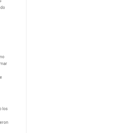
s
ndo
omo
omar
me
o los
ieron