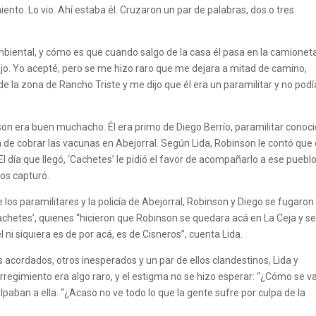
ento. Lo vio. Ahí estaba él. Cruzaron un par de palabras, dos o tres
 ambiental, y cómo es que cuando salgo de la casa él pasa en la camionet
abajo. Yo acepté, pero se me hizo raro que me dejara a mitad de camino,
e la zona de Rancho Triste y me dijo que él era un paramilitar y no podí
nson era buen muchacho. Él era primo de Diego Berrío, paramilitar conoc
de cobrar las vacunas en Abejorral. Según Lida, Robinson le contó que 
 El día que llegó, ‘Cachetes’ le pidió el favor de acompañarlo a ese puebl
 los capturó.
s paramilitares y la policía de Abejorral, Robinson y Diego se fugaron
chetes’, quienes “hicieron que Robinson se quedara acá en La Ceja y s
l ni siquiera es de por acá, es de Cisneros”, cuenta Lida.
 acordados, otros inesperados y un par de ellos clandestinos, Lida y
rregimiento era algo raro, y el estigma no se hizo esperar: “¿Cómo se v
lpaban a ella. “¿Acaso no ve todo lo que la gente sufre por culpa de la