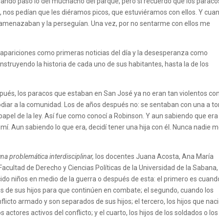
cuando pasó lo del muchacho del parque, pero sí recuerdo que los paraco
, nos pedían que les diéramos picos, que estuviéramos con ellos. Y cua
la amenazaban y la perseguían. Una vez, por no sentarme con ellos me
esapariciones como primeras noticias del día y la desesperanza como
truyendo la historia de cada uno de sus habitantes, hasta la de los
espués, los paracos que estaban en San José ya no eran tan violentos c
 odiar a la comunidad. Los de años después no: se sentaban con una a t
l papel de la ley. Así fue como conocí a Robinson. Y aun sabiendo que era
mí. Aun sabiendo lo que era, decidí tener una hija con él. Nunca nadie 
una problemática interdisciplinar,
los docentes Juana Acosta, Ana María
 Facultad de Derecho y Ciencias Políticas de la Universidad de la Sabana,
cido niños en medio de la guerra o después de esta: el primero es cuand
 de sus hijos para que continúen en combate; el segundo, cuando los
icto armado y son separados de sus hijos; el tercero, los hijos que nac
 actores activos del conflicto; y el cuarto, los hijos de los soldados o los