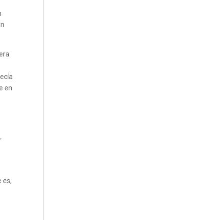
n
an
iera
ecía
ue en
r
e es,