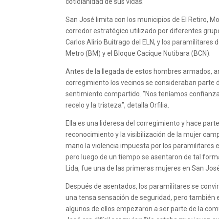
cotidianidad de sus vidas.
San José limita con los municipios de El Retiro, Mo
corredor estratégico utilizado por diferentes grupo
Carlos Alirio Buitrago del ELN, y los paramilitar
Metro (BM) y el Bloque Cacique Nutibara (BCN).
Antes de la llegada de estos hombres armados, an
corregimiento los vecinos se consideraban parte de 
sentimiento compartido. “Nos teníamos confianza. C
recelo y la tristeza”, detalla Orfilia.
Ella es una lideresa del corregimiento y hace part
reconocimiento y la visibilización de la mujer ca
mano la violencia impuesta por los paramilitares
pero luego de un tiempo se asentaron de tal forma
Lida, fue una de las primeras mujeres en San José
Después de asentados, los paramilitares se convi
una tensa sensación de seguridad, pero también e
algunos de ellos empezaron a ser parte de la comun