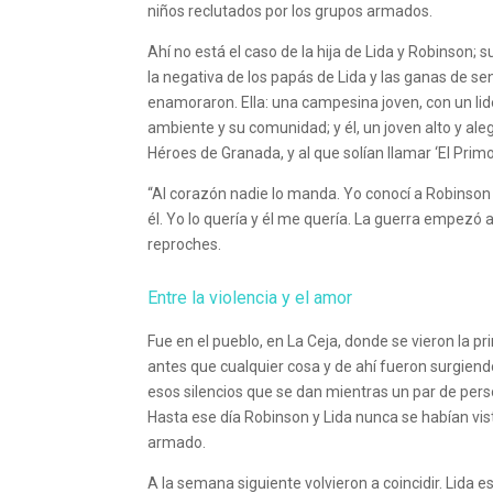
niños reclutados por los grupos armados.
Ahí no está el caso de la hija de Lida y Robinson; s
la negativa de los papás de Lida y las ganas de se
enamoraron. Ella: una campesina joven, con un lid
ambiente y su comunidad; y él, un joven alto y ale
Héroes de Granada, y al que solían llamar ‘El Primo
“Al corazón nadie lo manda. Yo conocí a Robinso
él. Yo lo quería y él me quería. La guerra empezó 
reproches.
Entre la violencia y el amor
Fue en el pueblo, en La Ceja, donde se vieron la p
antes que cualquier cosa y de ahí fueron surgien
esos silencios que se dan mientras un par de pers
Hasta ese día Robinson y Lida nunca se habían vis
armado.
A la semana siguiente volvieron a coincidir. Lid