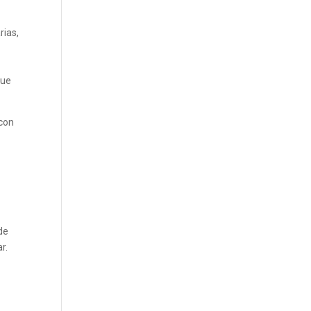
rias,
que
 con
de
r.