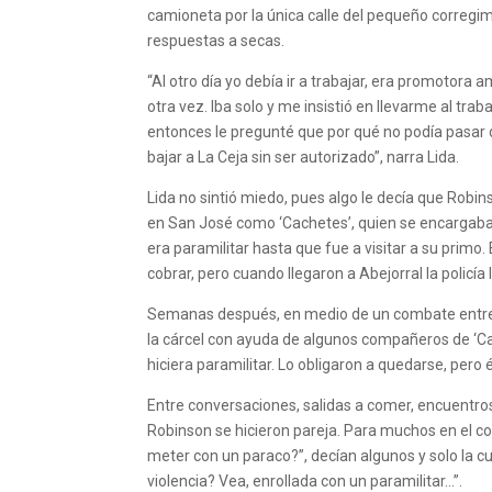
camioneta por la única calle del pequeño corregimi
respuestas a secas.
“Al otro día yo debía ir a trabajar, era promotora
otra vez. Iba solo y me insistió en llevarme al tr
entonces le pregunté que por qué no podía pasar d
bajar a La Ceja sin ser autorizado”, narra Lida.
Lida no sintió miedo, pues algo le decía que Robi
en San José como ‘Cachetes’, quien se encargaba 
era paramilitar hasta que fue a visitar a su primo.
cobrar, pero cuando llegaron a Abejorral la policía
Semanas después, en medio de un combate entre lo
la cárcel con ayuda de algunos compañeros de ‘Ca
hiciera paramilitar. Lo obligaron a quedarse, pero é
Entre conversaciones, salidas a comer, encuentros
Robinson se hicieron pareja. Para muchos en el co
meter con un paraco?”, decían algunos y solo la cu
violencia? Vea, enrollada con un paramilitar…”.