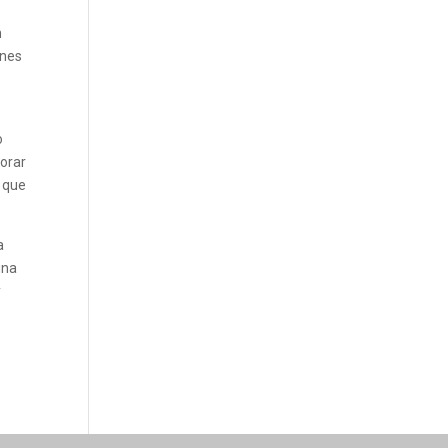
n
ones
o
morar
s que
a
una
y