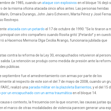
tiembre de 1985, cuando un
ataque con explosivos
en el bloque 16 dejó s
uro de la misma oficina atacada cinco años antes. Las personas heridas
 Marín, Omaira Durango, John Jairo Echeverri, Marta Pérez y José Fern
nio Restrepo.
mente
atacada con un petardo
el 17 de octubre de 1990: “Se lo tiraron a 
a principal con otro compañero cuando Rosita gritó ‘¡Petardo!’ y en cuest
arró a Hacemos Memoria Olga Cecilia Arango, funcionaria jubilada que
stas contra la reforma de la Ley 30, encapuchados retuvieron al person
su salida. La retención se produjo como medida de presión ante la refor
des públicas.
de septiembre fue el amedrentamiento con armas por parte de los
mente al respecto de este son el del 7 de mayo de 2008, cuando un gr
s FARC, realizó una
parada militar en la plazoleta Barrientos
; y el del 15 
o por un encapuchado con un arma traumática
en el bloque 14.
sa o contexto, la frecuencia con la que ocurren, las causas justas q
as en el marco de otras modalidades de violencia parecen generar una es