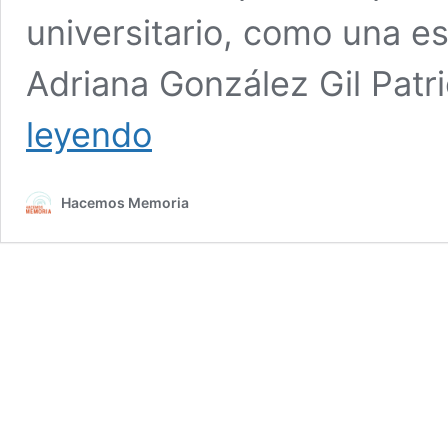
universitario, como una e
Adriana González Gil Patr
En
leyendo
la
UdeA
las
Hacemos Memoria
paredes
hablan,
aunque
algunos
quieran
callarlas